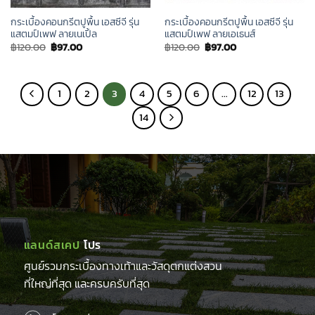
กระเบื้องคอนกรีตปูพื้น เอสซีจี รุ่น
กระเบื้องคอนกรีตปูพื้น เอสซีจี รุ่น
แสตมป์เพฟ ลายเนเปิ้ล
แสตมป์เพฟ ลายเอเธนส์
Original
Current
Original
Current
฿
120.00
฿
97.00
฿
120.00
฿
97.00
price
price
price
price
was:
is:
was:
is:
฿120.00.
฿97.00.
฿120.00.
฿97.00.
1
2
3
4
5
6
…
12
13
14
แลนด์สเคป
โปร
ศูนย์รวมกระเบื้องทางเท้าและวัสดุตกแต่งสวน
ที่ใหญ่ที่สุด และครบครับที่สุด