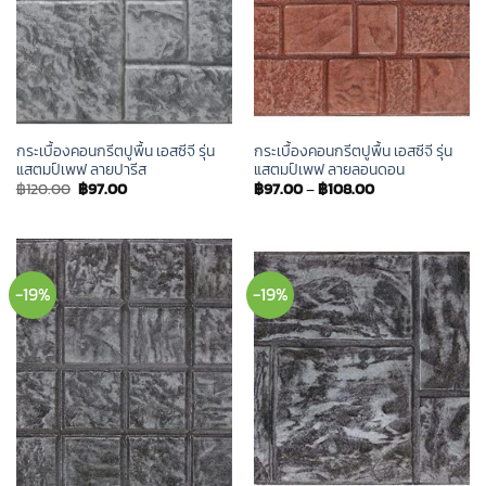
กระเบื้องคอนกรีตปูพื้น เอสซีจี รุ่น
กระเบื้องคอนกรีตปูพื้น เอสซีจี รุ่น
แสตมป์เพฟ ลายปารีส
แสตมป์เพฟ ลายลอนดอน
Original
Current
฿
120.00
฿
97.00
฿
97.00
–
฿
108.00
price
price
was:
is:
฿120.00.
฿97.00.
-19%
-19%