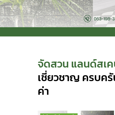
จัดสวน แลนด์สเค
เชี่ยวชาญ ครบครัน
ค่า