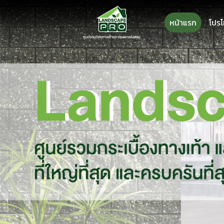
ข้าม
ไป
หน้าแรก
โปรโ
ยัง
เนื้อหา