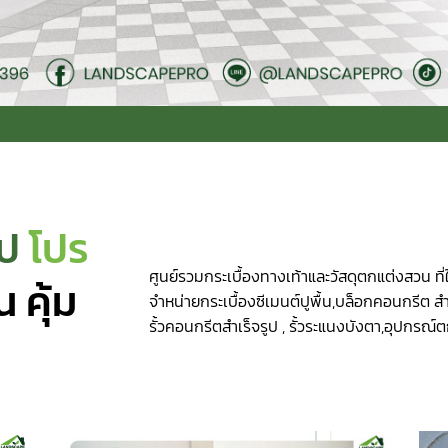
ป
โปร
ศูนย์รวมกระเบื้องทางเท้าและวัสดุตกแต่งสวน ที่ใ
 คุ้ม
จำหน่ายกระเบื้องซีเมนต์ปูพื้น,บล็อกคอนกรีต สำ
รั้วคอนกรีตสำเร็จรูป , รั้วระแนงบังตา,อุปกร