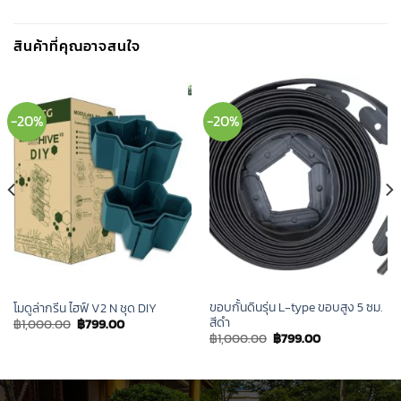
สินค้าที่คุณอาจสนใจ
-20%
-20%
ขอบกั้นดินรุ่น L-type ขอบสูง 5 ซม.
โมดูล่ากรีน ไฮฟ์ V2 N ชุด DIY
สีดำ
Original
Current
฿
1,000.00
฿
799.00
price
price
Original
Current
฿
1,000.00
฿
799.00
was:
is:
price
price
฿1,000.00.
฿799.00.
was:
is:
฿1,000.00.
฿799.00.