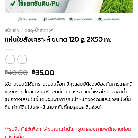
หน้าหลัก
/
วัสดุ-น้ำยาต่างๆ
แผ่นใยสังเคราะห์ ขนาด 120 g. 2X50 m.
Original
Current
40.00
35.00
฿
฿
price
price
ใช้วางรองใต้ชั้นทรายรองบล็อก มีคุณสมบัติช่วยป้องกันการไหลหนี
was:
is:
ของทราย โดยเฉพาะบริเวณที่เป็นทางระบายน้ำหรือใกล้บ่อพักน้ำ
฿40.00.
฿35.00.
(เมื่อวางเสริมในชั้นดินจะเพิ่มการรับน้ำหนักของดินและช่วยแบ่งชั้น
ดิน ทำให้ดินไม่ไหลหนี เหมาะกับที่ถมสูงและดินอ่อน)
**รูปสินค้าใช้เพื่อการโฆษณาเท่านั้น กรุณาสอบถามพนักงานก่อน
การสั่งซื้อ