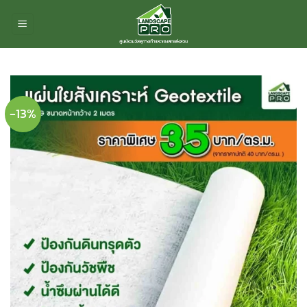
ข้าม
ไป
ยัง
เนื้อหา
-13%