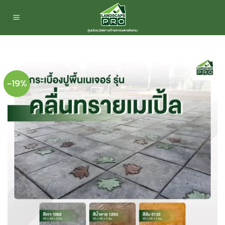
ข้าม
ไป
ยัง
เนื้อหา
-19%