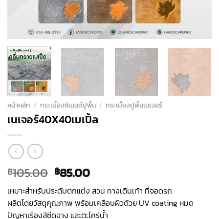
หน้าหลัก
/
กระเบื้องซีเมนต์ปูพื้น
/
กระเบื้องปูพื้นเนเจอร์
เนเจอร์40X40เมเปิ้ล
Original
Current
105.00
85.00
฿
฿
price
price
เหมาะสำหรับประดับตกแต่ง สวน ทางเดินเท้า ที่จอดรถ
was:
is:
ผลิตโดยวัสดุคุณภาพ พร้อมเคลือบผิวด้วย UV coating หมด
฿105.00.
฿85.00.
ปัญหาเรื่องสีซีดจาง และตะไคร่น้ำ