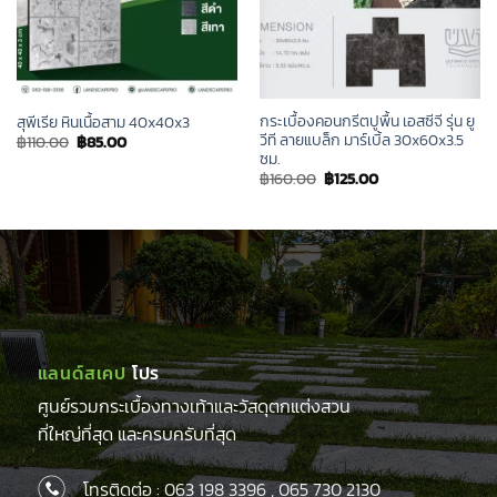
กระเบื้องคอนกรีตปูพื้น เอสซีจี รุ่น ยู
สุพีเรีย หินเนื้อสาม 40x40x3
วีที ลายแบล็ก มาร์เบิ้ล 30x60x3.5
Original
Current
฿
110.00
฿
85.00
price
price
ซม.
was:
is:
Original
Current
฿
160.00
฿
125.00
฿110.00.
฿85.00.
price
price
was:
is:
฿160.00.
฿125.00.
แลนด์สเคป
โปร
ศูนย์รวมกระเบื้องทางเท้าและวัสดุตกแต่งสวน
ที่ใหญ่ที่สุด และครบครับที่สุด
โทรติดต่อ :
063 198 3396
,
065 730 2130