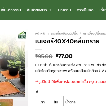
มชั่น-กิจกรรม
สินค้าของเรา
บทความ
ดาวน์โหลด
เกี่
หน้าหลัก
/
กระเบื้องซีเมนต์ปูพื้น
/
กระเบื้องปูพื้นเนเ
เนเจอร์40X40คลื่นทราย
Original
Current
95.00
77.00
฿
฿
price
price
เหมาะสำหรับประดับตกแต่ง สวน ทางเดินเท้า ที
was:
is:
ผลิตโดยวัสดุคุณภาพ พร้อมเคลือบผิวด้วย UV c
฿95.00.
฿77.00.
**รูปสินค้าใช้เพื่อการโฆษณาเท่านั้น กรุณาสอ
สี
เทา
ส้ม
น้ำตาล