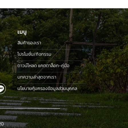
was:
is:
฿160.00.
฿125.00.
เมนู
สินค้าของเรา
โปรโมชั่น/กิจกรรม
ดาวน์โหลด แคตตาล็อก-คู่มือ
บทความล่าสุดจากเรา
นโยบายคุ้มครองข้อมูลส่วนบุคคล
20