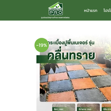
ข้าม
ไป
หน้าแรก
โปรโ
ยัง
เนื้อหา
-19%