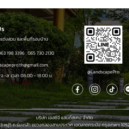
฿100.00.
฿90.00.
฿95.00.
฿77.00.
ปร
ตกแต่งสวน และพื้นที่รอบบ้าน
063 198 3396
,
065 730 2130
ndscapepro.th@gmail.com
@LandscapePro
 จ.-ส. เวลา 08.00 - 18.00 น.
บริษัท เอสซีจี แลนด์สเคป จำกัด
23 หมู่5 ถ.ร่มเกล้า แขวงคลองสามประเวศ เขตลาดกระบัง กรุงเทพฯ 105