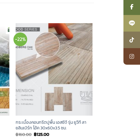
-22%
กระเบื้องคอนกรีตปูพื้น เอสซีจี รุ่น ยูวีที ลา
ยลินเบิร์ก โอ้ค 30x60x3.5 ซม.
Original
Current
฿
160.00
฿
125.00
price
price