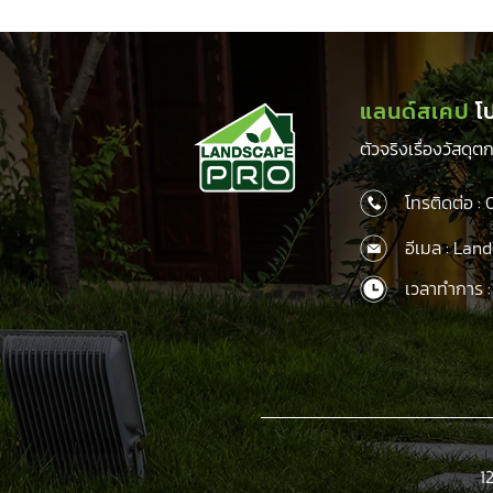
฿265.00.
was:
is:
฿160.00.
฿125.00.
แลนด์สเคป
โ
ตัวจริงเรื่องวัสดุ
โทรติดต่อ :
อีเมล : La
เวลาทำการ :
1