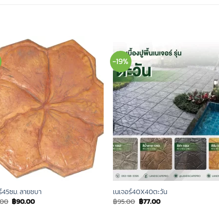
-19%
ร์45ซม. ลายชบา
เนเจอร์40X40ตะวัน
Original
Current
Original
Current
.00
฿
90.00
฿
95.00
฿
77.00
price
price
price
price
was:
is:
was:
is: