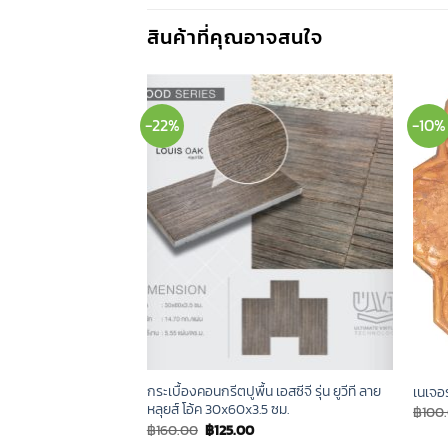
สินค้าที่คุณอาจสนใจ
-22%
-10%
กระเบื้องคอนกรีตปูพื้น เอสซีจี รุ่น ยูวีที ลาย
 40x59x3 สีดำ
เนเจอ
หลุยส์ โอ้ค 30x60x3.5 ซม.
Current
฿
100
rice
Original
Current
฿
160.00
฿
125.00
s:
price
price