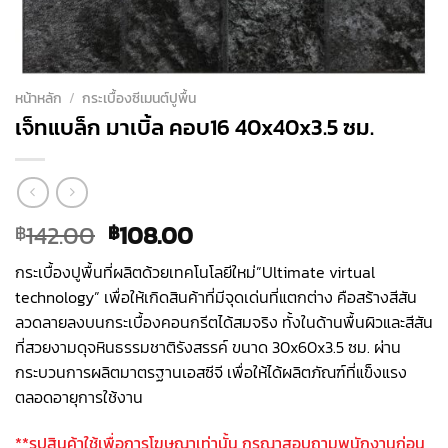
หน้าหลัก
/
กระเบื้องซีเมนต์ปูพื้น
เจ็ทแบล็ก มาเบิ้ล คอบ16 40x40x3.5 ซม.
Original
Current
142.00
108.00
฿
฿
price
price
กระเบื้องปูพื้นที่ผลิตด้วยเทคโนโลยีใหม่”Ultimate virtual
was:
is:
technology” เพื่อให้เกิดสินค้าที่มีจุดเด่นที่แตกต่าง คือสร้างสีสัน
฿142.00.
฿108.00.
ลวดลายลงบนกระเบื้องคอนกรีตได้สมจริง ทั้งในด้านพื้นผิวและสีสัน
ที่สวยงามดุจหินธรรมชาติรังสรรค์ ขนาด 30x60x3.5 ซม. ผ่าน
กระบวนการผลิตมาตรฐานเอสซีจี เพื่อให้ได้ผลิตภัณฑ์ที่แข็งแรง
ตลอดอายุการใช้งาน
**รูปสินค้าใช้เพื่อการโฆษณาเท่านั้น กรุณาสอบถามพนักงานก่อน