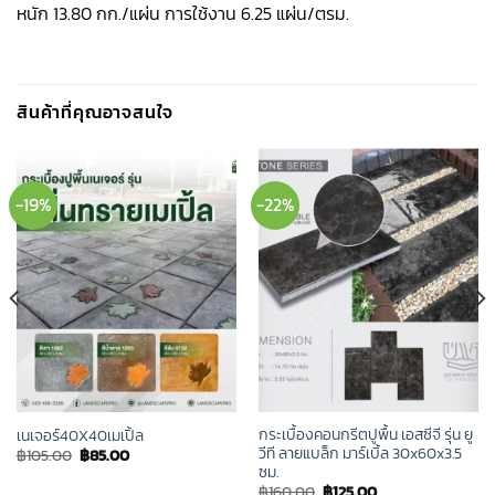
หนัก 13.80 กก./แผ่น การใช้งาน 6.25 แผ่น/ตรม.
สินค้าที่คุณอาจสนใจ
-19%
-22%
กระเบื้องคอนกรีตปูพื้น เอสซีจี รุ่น ยู
เนเจอร์40X40เมเปิ้ล
วีที ลายแบล็ก มาร์เบิ้ล 30x60x3.5
Original
Current
฿
105.00
฿
85.00
price
price
ซม.
was:
is:
Original
Current
฿
160.00
฿
125.00