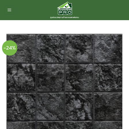
ข้าม
ไป
ยัง
เนื้อหา
-24%