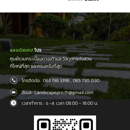
฿105.00.
฿85.00.
price
price
was:
is:
฿160.00.
฿125.00.
แลนด์สเคป
โปร
ศูนย์รวมกระเบื้องทางเท้าและวัสดุตกแต่งสวน
ที่ใหญ่ที่สุด และครบครับที่สุด
โทรติดต่อ :
063 198 3396
,
065 730 2130
อีเมล : Landscapepro.th@gmail.com
เวลาทำการ : จ.-ส. เวลา 08.00 - 18.00 น.