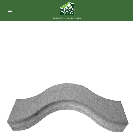
ข้าม
ไป
ยัง
เนื้อหา