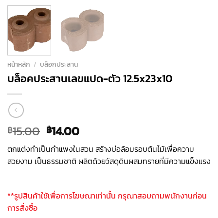
หน้าหลัก
/
บล็อกประสาน
บล็อคประสานเลขแปด-ตัว 12.5x23x10
Original
Current
15.00
14.00
฿
฿
price
price
ตกแต่งทำเป็นกำแพงในสวน สร้างบ่อล้อมรอบต้นไม้เพื่อความ
was:
is:
สวยงาม เป็นธรรมชาติ ผลิตด้วยวัสดุดินผสมทรายที่มีความแข็งแรง
฿15.00.
฿14.00.
**รูปสินค้าใช้เพื่อการโฆษณาเท่านั้น กรุณาสอบถามพนักงานก่อน
การสั่งซื้อ