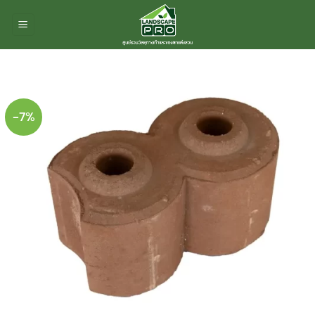
ข้าม
ไป
ยัง
เนื้อหา
-7%