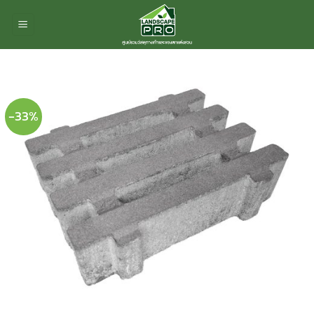
ข้าม
ไป
ยัง
เนื้อหา
-33%