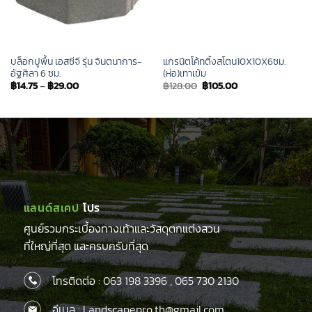
บล็อกปูพื้น เอสซีจี รุ่น จินตนาการ-
แกรนิตโค้ทติ้งสโตน10X10X6ซม.
อัฐศิลา 6 ซม.
(ห่อ)เทาเข้ม
Original
Current
฿
14.75
–
฿
29.00
฿
128.00
฿
105.00
price
price
was:
is:
฿128.00.
฿105.00.
แลนด์สเคป
โปร
ศูนย์รวมกระเบื้องทางเท้าและวัสดุตกแต่งสวน
ที่ใหญ่ที่สุด และครบครับที่สุด
โทรติดต่อ :
063 198 3396
,
065 730 2130
อีเมล : Landscapepro.th@gmail.com