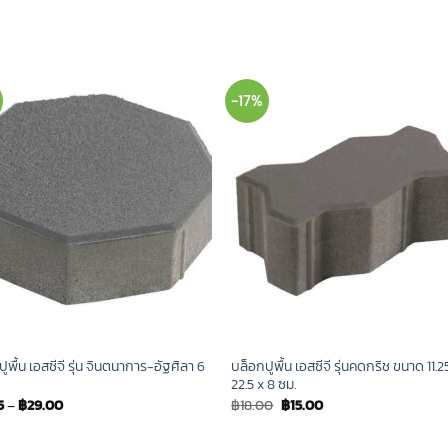
-17%
ูพื้น เอสซีจี รุ่น จินตนาการ-อัฐศิลา 6
บล็อกปูพื้น เอสซีจี รุ่นคดกริช ขนาด 11.2
22.5 x 8 ซม.
Original
Current
5
–
฿
29.00
฿
18.00
฿
15.00
price
price
was:
is:
฿18.00.
฿15.00.