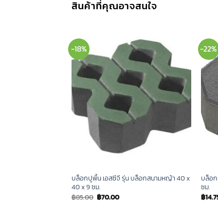
สินค้าที่คุณอาจสนใจ
-18%
-22%
่น บับเบิ้ล บล็อก 18x18x6
บล็อกปูพื้น เอสซีจี รุ่น บล็อกสนามหญ้า 40 x
บล็อกป
40 x 9 ซม.
ซม.
Original
Current
฿
85.00
฿
70.00
฿
14.7
price
price
was:
is:
฿85.00.
฿70.00.