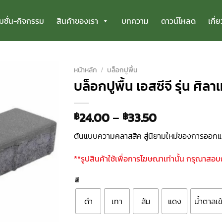
มชั่น-กิจกรรม
สินค้าของเรา
บทความ
ดาวน์โหลด
เกี่
หน้าหลัก
/
บล็อกปูพื้น
บล็อกปูพื้น เอสซีจี รุ่น ศิ
24.00
–
33.50
฿
฿
ต้นแบบความคลาสสิค สู่นิยามใหม่ของการออก
**รูปสินค้าใช้เพื่อการโฆษณาเท่านั้น กรุณาสอ
สี
ดำ
เทา
ส้ม
แดง
น้ำตาลเข