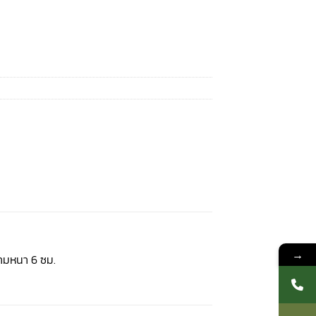
→
วามหนา 6 ซม.