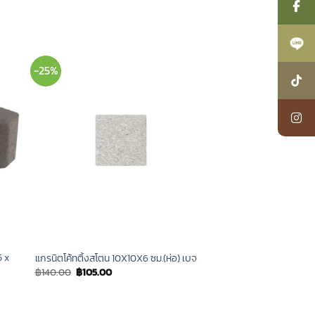
-25%
5 x
แกรนิตโค้ทติ้งสโตน 10X10X6 ซม.(ห่อ) เบจ
Original
Current
฿
140.00
฿
105.00
price
price
was:
is:
฿140.00.
฿105.00.