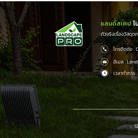
แลนด์สเคป
โ
ตัวจริงเรื่องวัสดุ
โทรติดต่อ :
อีเมล : La
เวลาทำการ :
1