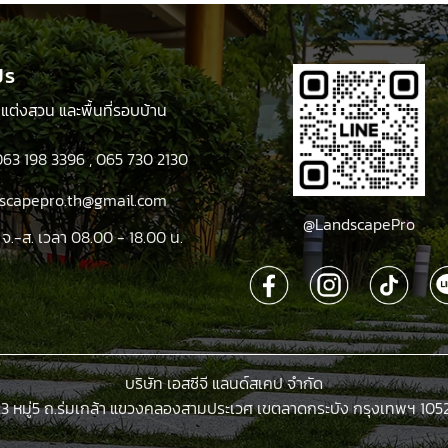
ปร
ตกแต่งสวน และพื้นที่รอบบ้าน
063 198 3396
,
065 730 2130
ndscapepro.th@gmail.com
@LandscapePro
 จ.-ส. เวลา 08.00 - 18.00 น.
บริษัท เอสซีจี แลนด์สเคป จำกัด
23 หมู่5 ถ.ร่มเกล้า แขวงคลองสามประเวศ เขตลาดกระบัง กรุงเทพฯ 105