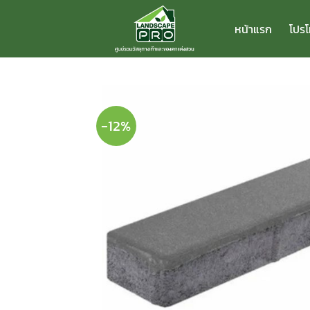
ข้าม
ไป
หน้าแรก
โปรโ
ยัง
เนื้อหา
-12%