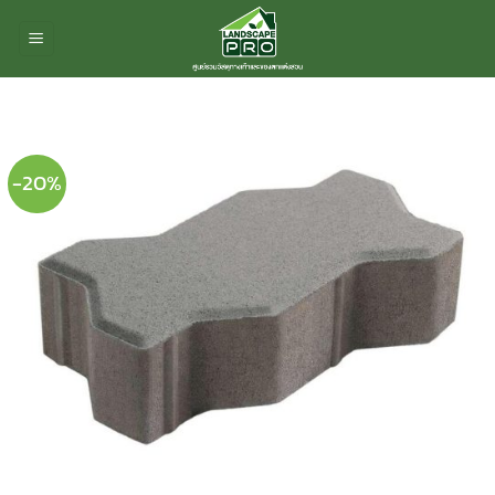
ข้าม
ไป
ยัง
เนื้อหา
-20%