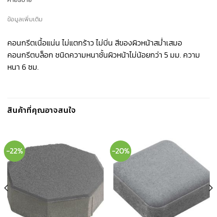
ข้อมูลเพิ่มเติม
คอนกรีตเนื้อแน่น ไม่แตกร้าว ไม่บิ่น สีของผิวหน้าสม่ำเสมอ
คอนกรีตบล็อก ชนิดความหนาชั้นผิวหน้าไม่น้อยกว่า 5 มม. ความ
หนา 6 ซม.
สินค้าที่คุณอาจสนใจ
-22%
-20%