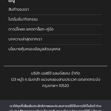
เมนู
สินค้าของเรา
โปรโมชั่น/กิจกรรม
ดาวน์โหลด แคตตาล็อก-คู่มือ
บทความล่าสุดจากเรา
นโยบายคุ้มครองข้อมูลส่วนบุคคล
บริษัท เอสซีจี แลนด์สเคป จำกัด
123 หมู่5 ถ.ร่มเกล้า แขวงคลองสามประเวศ เขตลาดกระบัง
กรุงเทพฯ 10520
เราใช้คุกกี้เพื่อเพิ่มประสิทธิภาพและประสบการณ์ที่ดีในการใช้เว็บไซต์ ท่าน
สามารถศึกษารายละเอียดนโยบายคุ้มครองข้อมูลส่วนบุคคลได้ที่ “นโยบาย