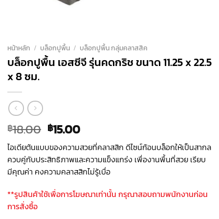
หน้าหลัก
/
บล็อกปูพื้น
/
บล็อกปูพื้น กลุ่มคลาสสิค
บล็อกปูพื้น เอสซีจี รุ่นคดกริช ขนาด 11.25 x 22.5
x 8 ซม.
Original
Current
18.00
15.00
฿
฿
price
price
ไอเดียต้นแบบของความสวยที่คลาสสิก ดีไซน์ก้อนบล็อกให้เป็นสากล
was:
is:
ควบคู่กับประสิทธิภาพและความแข็งแกร่ง เพื่องานพื้นที่สวย เรียบ
฿18.00.
฿15.00.
มีคุณค่า คงความคลาสสิกไม่รู้เบื่อ
**รูปสินค้าใช้เพื่อการโฆษณาเท่านั้น กรุณาสอบถามพนักงานก่อน
การสั่งซื้อ