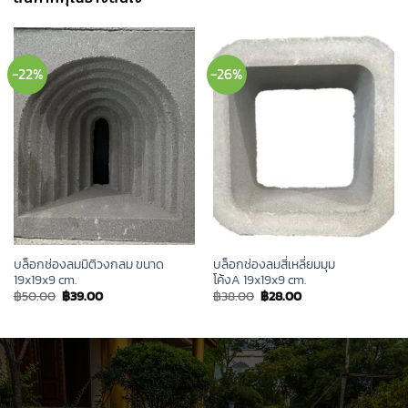
-22%
-26%
บล็อกช่องลมมิติวงกลม ขนาด
บล็อกช่องลมสี่เหลี่ยมมุม
19x19x9 cm.
โค้งA 19x19x9 cm.
Original
Current
Original
Current
฿
50.00
฿
39.00
฿
38.00
฿
28.00
price
price
price
price
was:
is:
was:
is:
฿50.00.
฿39.00.
฿38.00.
฿28.00.