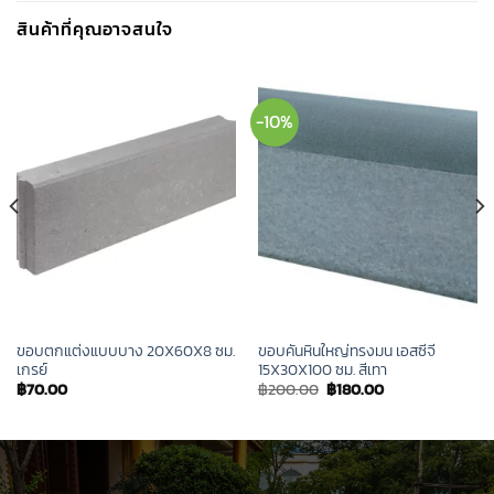
สินค้าที่คุณอาจสนใจ
-10%
ขอบตกแต่งแบบบาง 20X60X8 ซม.
ขอบคันหินใหญ่ทรงมน เอสซีจี
เกรย์
15X30X100 ซม. สีเทา
Original
Current
฿
70.00
฿
200.00
฿
180.00
price
price
was:
is:
฿200.00.
฿180.00.