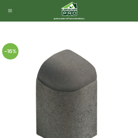
ข้าม
ไป
ยัง
เนื้อหา
-16%