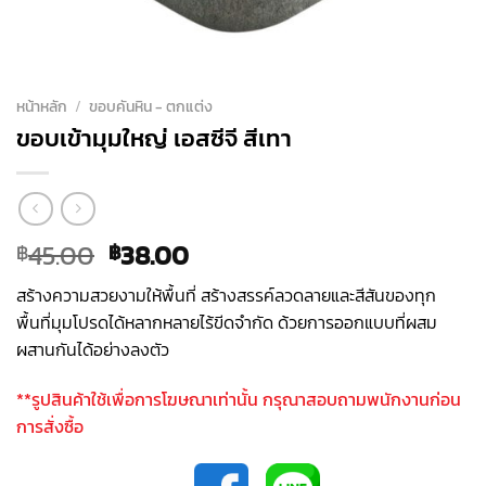
หน้าหลัก
/
ขอบคันหิน - ตกแต่ง
ขอบเข้ามุมใหญ่ เอสซีจี สีเทา
Original
Current
45.00
38.00
฿
฿
price
price
สร้างความสวยงามให้พื้นที่ สร้างสรรค์ลวดลายและสีสันของทุก
was:
is:
พื้นที่มุมโปรดได้หลากหลายไร้ขีดจำกัด ด้วยการออกแบบที่ผสม
฿45.00.
฿38.00.
ผสานกันได้อย่างลงตัว
**รูปสินค้าใช้เพื่อการโฆษณาเท่านั้น กรุณาสอบถามพนักงานก่อน
การสั่งซื้อ