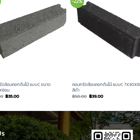
-22%
ีตล้อมคอกต้นไม้ แบบC ขนาด
คอนกรีตล้อมคอกต้นไม้ แบบC 7X30X8
X8ซม.
สีดำ
Original
Current
Original
Current
00
฿
35.00
฿
50.00
฿
39.00
price
price
price
price
was:
is:
was:
is:
฿45.00.
฿35.00.
฿50.00.
฿39.00.
ปร