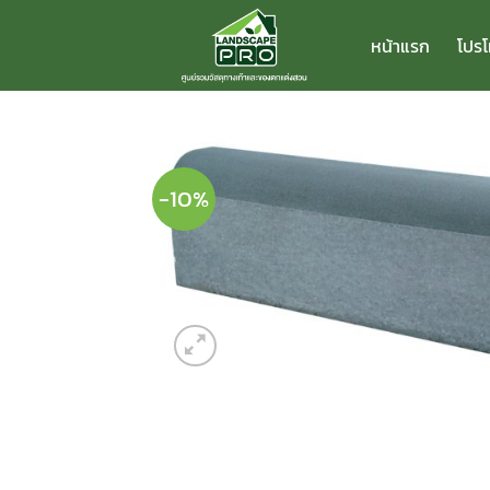
ข้าม
ไป
หน้าแรก
โปรโ
ยัง
เนื้อหา
-10%