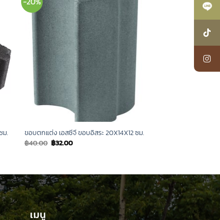
-20%
ซม.
ขอบตกแต่ง เอสซีจี ขอบอิสระ 20X14X12 ซม.
Original
Current
฿
40.00
฿
32.00
price
price
was:
is:
฿40.00.
฿32.00.
เมนู