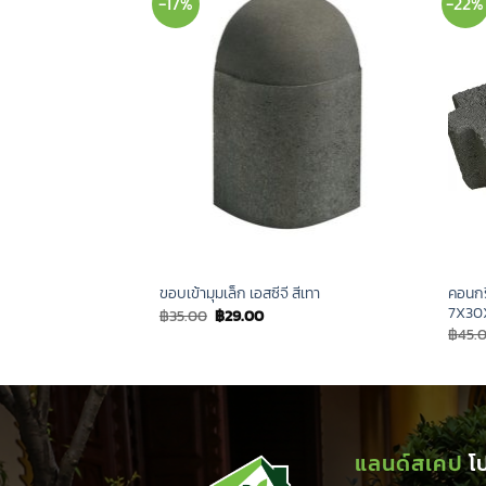
-17%
-22%
่ยม เอสซีจี ขนาด
คอนกร
ขอบเข้ามุมเล็ก เอสซีจี สีเทา
7X30
Original
Current
฿
35.00
฿
29.00
price
price
urrent
฿
45.
was:
is:
rice
฿35.00.
฿29.00.
:
180.00.
แลนด์สเคป
โ