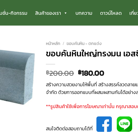
มชั่น-กิจกรรม
สินค้าของเรา
บทความ
ดาวน์โหลด
เกี่
หน้าหลัก
/
ขอบคันหิน - ตกแต่ง
ขอบคันหินใหญ่ทรงมน เอสซี
Original
Current
200.00
180.00
฿
฿
price
price
สร้างความสวยงามให้พื้นที่ สร้างสรรค์ลวดลายแล
was:
is:
จำกัด ด้วยการออกแบบที่ผสมผสานกันได้อย่างล
฿200.00.
฿180.00.
**รูปสินค้าใช้เพื่อการโฆษณาเท่านั้น กรุณาสอ
สนใจติดต่อสอบถามได้ที่