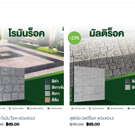
-23%
ีย โรมัน ร็อค 40x40x3
สุพีเรีย มัลติร็อค 40x40x3
Original
Current
Original
Current
00
฿
85.00
฿
110.00
฿
85.00
price
price
price
price
was:
is:
was:
is: