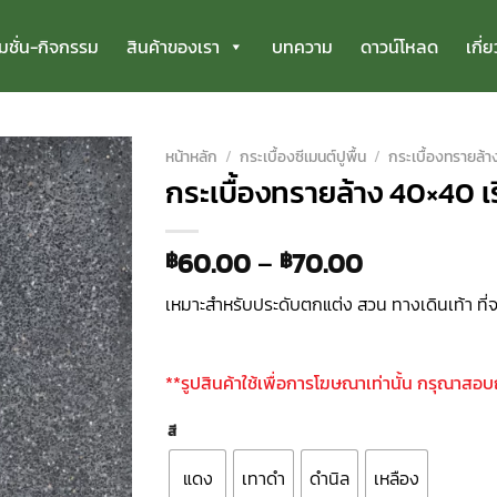
มชั่น-กิจกรรม
สินค้าของเรา
บทความ
ดาวน์โหลด
เกี่
หน้าหลัก
/
กระเบื้องซีเมนต์ปูพื้น
/
กระเบื้องทรายล้า
กระเบื้องทรายล้าง 40×40 เ
60.00
–
70.00
฿
฿
เหมาะสำหรับประดับตกแต่ง สวน ทางเดินเท้า ที
**รูปสินค้าใช้เพื่อการโฆษณาเท่านั้น กรุณาสอ
สี
แดง
เทาดำ
ดำนิล
เหลือง