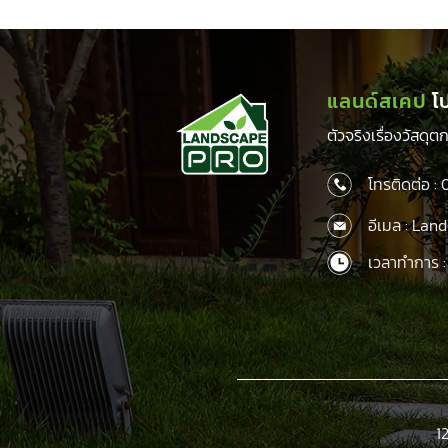
was:
is:
25.00.
฿160.00.
฿125.00.
แลนด์สเคป
โ
ตัวจริงเรื่องวัสดุ
โทรติดต่อ :
อีเมล : La
เวลาทำการ :
1