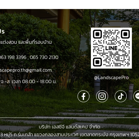
฿110.00.
฿85.00.
฿110.00.
฿85.00.
ปร
ตกแต่งสวน และพื้นที่รอบบ้าน
063 198 3396
,
065 730 2130
ndscapepro.th@gmail.com
@LandscapePro
 จ.-ส. เวลา 08.00 - 18.00 น.
บริษัท เอสซีจี แลนด์สเคป จำกัด
23 หมู่5 ถ.ร่มเกล้า แขวงคลองสามประเวศ เขตลาดกระบัง กรุงเทพฯ 105