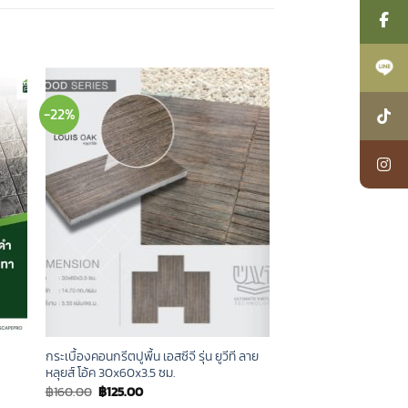
-22%
กระเบื้องคอนกรีตปูพื้น เอสซีจี รุ่น ยูวีที ลาย
หลุยส์ โอ้ค 30x60x3.5 ซม.
Original
Current
฿
160.00
฿
125.00
price
price