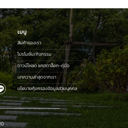
was:
is:
฿160.00.
฿125.00.
เมนู
สินค้าของเรา
โปรโมชั่น/กิจกรรม
ดาวน์โหลด แคตตาล็อก-คู่มือ
บทความล่าสุดจากเรา
นโยบายคุ้มครองข้อมูลส่วนบุคคล
20