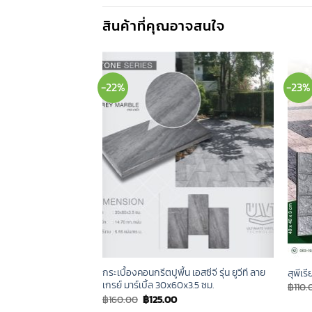
สินค้าที่คุณอาจสนใจ
-22%
-23%
เอสซีจี รุ่น ยูวีที ลาย
กระเบื้องคอนกรีตปูพื้น เอสซีจี รุ่น ยูวีที ลาย
สุพีเร
.
เกรย์ มาร์เบิ้ล 30x60x3.5 ซม.
฿
110.
urrent
Original
Current
฿
160.00
฿
125.00
ice
price
price