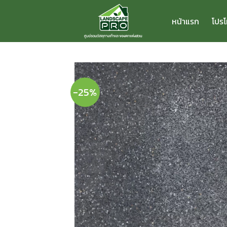
ข้าม
ไป
หน้าแรก
โปรโ
ยัง
เนื้อหา
-25%