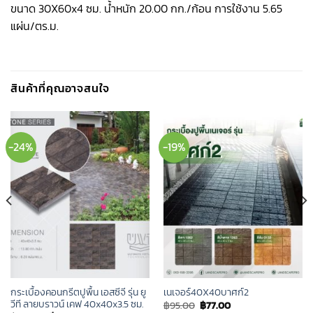
ขนาด 30X60x4 ซม. น้ำหนัก 20.00 กก./ก้อน การใช้งาน 5.65
แผ่น/ตร.ม.
สินค้าที่คุณอาจสนใจ
-24%
-19%
กระเบื้องคอนกรีตปูพื้น เอสซีจี รุ่น ยู
เนเจอร์40X40บาศก์2
วีที ลายบราวน์ เคฟ 40x40x3.5 ซม.
Original
Current
฿
95.00
฿
77.00