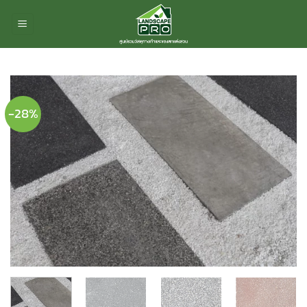
ข้าม
ไป
ยัง
เนื้อหา
-28%