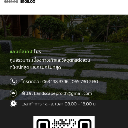
price
price
Original
Current
฿
142.00
฿
108.00
was:
is:
price
price
฿95.00.
฿77.00.
was:
is:
฿142.00.
฿108.00.
แลนด์สเคป
โปร
ศูนย์รวมกระเบื้องทางเท้าและวัสดุตกแต่งสวน
ที่ใหญ่ที่สุด และครบครับที่สุด
โทรติดต่อ :
063 198 3396
,
065 730 2130
อีเมล : Landscapepro.th@gmail.com
เวลาทำการ : จ.-ส. เวลา 08.00 - 18.00 น.