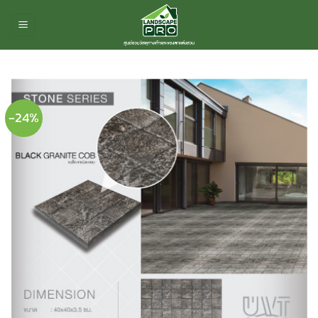
ข้าม
ไป
ยัง
เนื้อหา
-24%