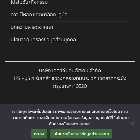
โปรโมชั่น/กิจกรรม
ดาวน์โหลด แคตตาล็อก-คู่มือ
บทความล่าสุดจากเรา
นโยบายคุ้มครองข้อมูลส่วนบุคคล
บริษัท เอสซีจี แลนด์สเคป จำกัด
123 หมู่5 ถ.ร่มเกล้า แขวงคลองสามประเวศ เขตลาดกระบัง
กรุงเทพฯ 10520
เราใช้คุกกี้เพื่อเพิ่มประสิทธิภาพและประสบการณ์ที่ดีในการใช้เว็บไซต์ ท่าน
สามารถศึกษารายละเอียดนโยบายคุ้มครองข้อมูลส่วนบุคคลได้ที่ “นโยบาย
Copyright 2026 © www.landscapeproshop.com Designed and
คุ้มครองข้อมูลส่วนบุคคล”
Contact us
Developed by
CJ Soft Co., Ltd.
ตกลง
นโยบายคุ้มครองข้อมูลส่วนบุคคล
↓