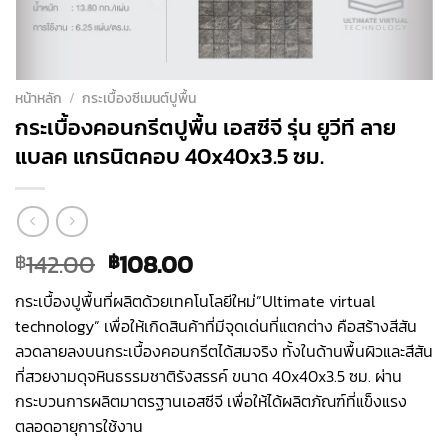
หน้าหลัก
/
กระเบื้องซีเมนต์ปูพื้น
กระเบื้องคอนกรีตปูพื้น เอสซีจี รุ่น ยูวีที ลาย
แบลค แกรนิตคอบ 40x40x3.5 ซม.
Original
Current
142.00
108.00
฿
฿
price
price
กระเบื้องปูพื้นที่ผลิตด้วยเทคโนโลยีใหม่”Ultimate virtual
was:
is:
technology” เพื่อให้เกิดสินค้าที่มีจุดเด่นที่แตกต่าง คือสร้างสีสัน
฿142.00.
฿108.00.
ลวดลายลงบนกระเบื้องคอนกรีตได้สมจริง ทั้งในด้านพื้นผิวและสีสัน
ที่สวยงามดุจหินธรรมชาติรังสรรค์ ขนาด 40x40x3.5 ซม. ผ่าน
กระบวนการผลิตมาตรฐานเอสซีจี เพื่อให้ได้ผลิตภัณฑ์ที่แข็งแรง
ตลอดอายุการใช้งาน