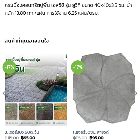
กระเบื้องคอนกรีตปูพื้น เอสซีจี รุ่น ยูวีที ขนาด 40x40x3.5 ซม. น้ำ
หนัก 13.80 กก./แผ่น การใช้งาน 6.25 แผ่น/ตรม.
สินค้าที่คุณอาจสนใจ
-17%
-17%
เนเจอร์30X60ตะวัน
เนเจอร์50ซม. ลายวดี
Original
Current
Original
Current
฿
115.00
฿
95.00
฿
115.00
฿
95.00