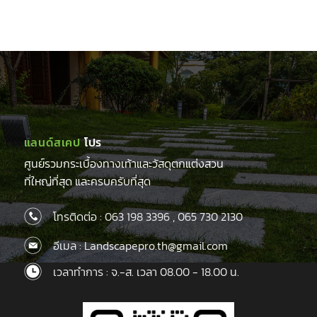
price
price
price
price
was:
is:
was:
is:
฿115.00.
฿95.00.
฿115.00.
฿95.00.
แลนด์สเคป
โปร
ศูนย์รวมกระเบื้องทางเท้าและวัสดุตกแต่งสวน
ที่ใหญ่ที่สุด และครบครับที่สุด
โทรติดต่อ :
063 198 3396
,
065 730 2130
อีเมล : Landscapepro.th@gmail.com
เวลาทำการ : จ.-ส. เวลา 08.00 - 18.00 น.