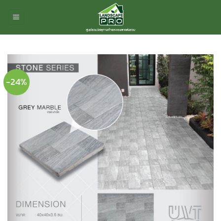
ข้าม
ไป
ยัง
เนื้อหา
-24%