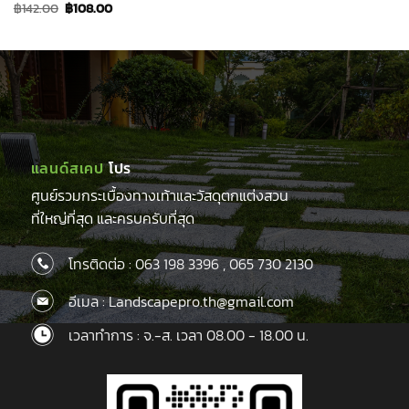
price
price
Original
Current
฿
142.00
฿
108.00
was:
is:
price
price
฿95.00.
฿77.00.
was:
is:
฿142.00.
฿108.00.
แลนด์สเคป
โปร
ศูนย์รวมกระเบื้องทางเท้าและวัสดุตกแต่งสวน
ที่ใหญ่ที่สุด และครบครับที่สุด
โทรติดต่อ :
063 198 3396
,
065 730 2130
อีเมล : Landscapepro.th@gmail.com
เวลาทำการ : จ.-ส. เวลา 08.00 - 18.00 น.