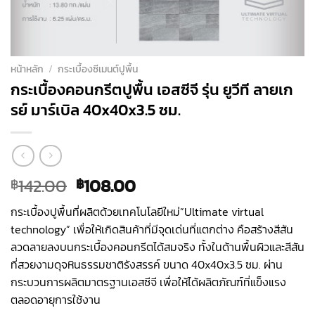
หน้าหลัก
/
กระเบื้องซีเมนต์ปูพื้น
กระเบื้องคอนกรีตปูพื้น เอสซีจี รุ่น ยูวีที ลายเก
รย์ มาร์เบิล 40x40x3.5 ซม.
Original
Current
142.00
108.00
฿
฿
price
price
กระเบื้องปูพื้นที่ผลิตด้วยเทคโนโลยีใหม่”Ultimate virtual
was:
is:
technology” เพื่อให้เกิดสินค้าที่มีจุดเด่นที่แตกต่าง คือสร้างสีสัน
฿142.00.
฿108.00.
ลวดลายลงบนกระเบื้องคอนกรีตได้สมจริง ทั้งในด้านพื้นผิวและสีสัน
ที่สวยงามดุจหินธรรมชาติรังสรรค์ ขนาด 40x40x3.5 ซม. ผ่าน
กระบวนการผลิตมาตรฐานเอสซีจี เพื่อให้ได้ผลิตภัณฑ์ที่แข็งแรง
ตลอดอายุการใช้งาน