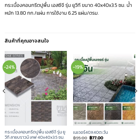
กระเบื้องคอนกรีตปูพื้น เอสซีจี รุ่น ยูวีที ขนาด 40x40x3.5 ซม. น้ำ
หนัก 13.80 กก./แผ่น การใช้งาน 6.25 แผ่น/ตรม.
สินค้าที่คุณอาจสนใจ
-24%
-19%
กระเบื้องคอนกรีตปูพื้น เอสซีจี รุ่น ยู
เนเจอร์40X40ตะวัน
วีที ลายบราวน์ เคฟ 40x40x3.5 ซม.
Original
Current
฿
95.00
฿
77.00