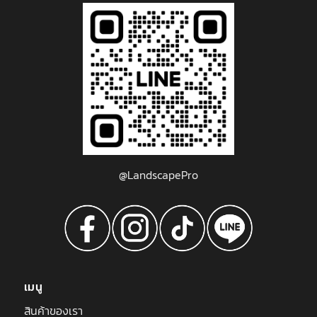
@LandscapePro
เมนู
สินค้าของเรา