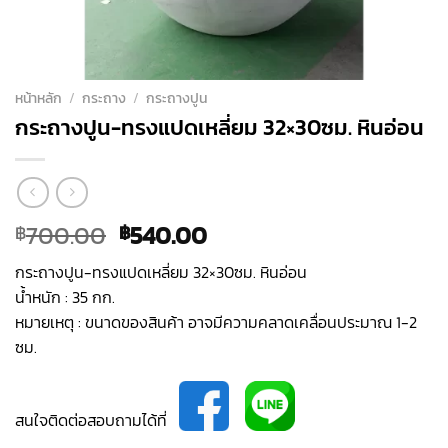
หน้าหลัก
/
กระถาง
/
กระถางปูน
กระถางปูน-ทรงแปดเหลี่ยม 32×30ซม. หินอ่อน
Original
Current
700.00
540.00
฿
฿
price
price
กระถางปูน-ทรงแปดเหลี่ยม 32×30ซม. หินอ่อน
was:
is:
น้ำหนัก : 35 กก.
฿700.00.
฿540.00.
หมายเหตุ : ขนาดของสินค้า อาจมีความคลาดเคลื่อนประมาณ 1-2
ซม.
สนใจติดต่อสอบถามได้ที่