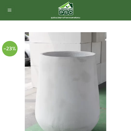
ข้าม
ไป
ยัง
เนื้อหา
-23%