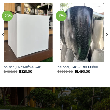
-20%
-17%
กระถางปูน-ทรงเต๋า 40×40
กระถางปูน 40×75 ซม. หินอ่อน
Original
Current
Original
Current
฿
400.00
฿
320.00
฿
1,800.00
฿
1,490.00
price
price
price
price
was:
is:
was:
is:
฿400.00.
฿320.00.
฿1,800.00.
฿1,490.00.