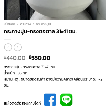
หน้าหลัก
/
กระถาง
/
กระถางปูน
กระถางปูน-ทรงตอตาล 31×41 ซม.
Original
Current
440.00
350.00
฿
฿
price
price
กระถางปูน-ทรงตอตาล 31×41 ซม.
was:
is:
น้ำหนัก : 35 กก.
฿440.00.
฿350.00.
หมายเหตุ : ขนาดของสินค้า อาจมีความคลาดเคลื่อนประมาณ 1-2
ซม.
สนใจติดต่อสอบถามได้ที่