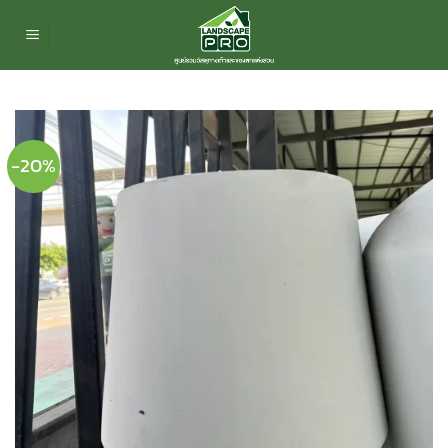
ข้าม
ไป
ยัง
เนื้อหา
-20%