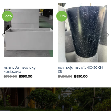
-22%
-23%
กระถางปูน-ทรงรางหมู
กระถางปูน-ทรงแก้ว 40X50 CM.
40x100x40
(สี)
Original
Current
Original
Current
฿
760.00
฿
590.00
฿
1,100.00
฿
850.00
price
price
price
price
was:
is:
was:
is:
฿760.00.
฿590.00.
฿1,100.00.
฿850.00.