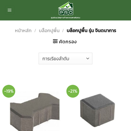
ข้าม
ไป
ยัง
เนื้อหา
หน้าหลัก
/
บล็อกปูพื้น
/
บล็อกปูพื้น รุ่น จินตนาการ
คัดกรอง
-19%
-21%