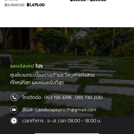
Original
Current
฿
2,000.00
฿
1,475.00
price
price
was:
is:
฿2,000.00.
฿1,475.00.
แลนด์สเคป
โปร
ศูนย์รวมกระเบื้องทางเท้าและวัสดุตกแต่งสวน
ที่ใหญ่ที่สุด และครบครับที่สุด
โทรติดต่อ :
063 198 3396
,
065 730 2130
อีเมล : Landscapepro.th@gmail.com
เวลาทำการ : จ.-ส. เวลา 08.00 - 18.00 น.