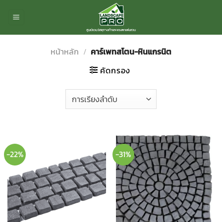
ข้าม
ไป
ยัง
เนื้อหา
หน้าหลัก
/
คาร์เพทสโตน-หินแกรนิต
คัดกรอง
-22%
-31%