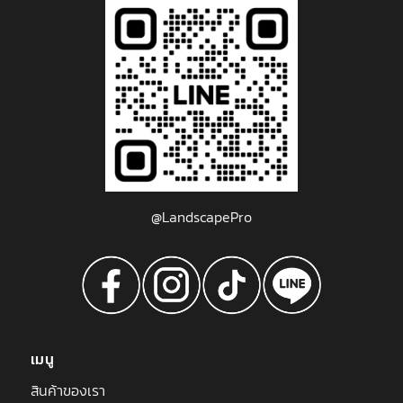
@LandscapePro
เมนู
สินค้าของเรา