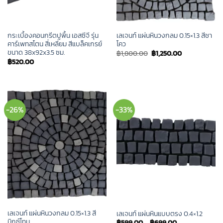
กระเบื้องคอนกรีตปูพื้น เอสซีจี รุ่น
เลเจนท์ แผ่นหินวงกลม 0.15×1.3 สีชา
คาร์เพทสโตน สี่เหลี่ยม สีแบล็คเกรย์
โคว
ขนาด 38x92x3.5 ซม.
Original
Current
฿
1,800.00
฿
1,250.00
price
price
฿
520.00
was:
is:
฿1,800.00.
฿1,250.00.
-26%
-33%
เลเจนท์ แผ่นหินวงกลม 0.15×1.3 สี
เลเจนท์ แผ่นหินแบบตรง 0.4×1.2
มิกซ์โทน
฿
599.00
–
฿
699.00