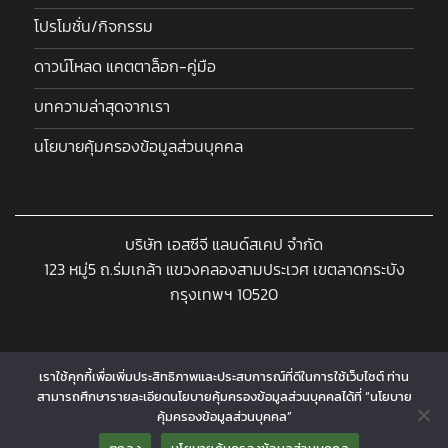
โปรโมชั่น/กิจกรรม
ดาวน์โหลด แคตตาล็อก-คู่มือ
บทความล่าสุดจากเรา
นโยบายคุ้มครองข้อมูลส่วนบุคคล
บริษัท เอสซีจี แลนด์สเคป จำกัด
123 หมู่5 ถ.ร่มเกล้า แขวงคลองสามประเวศ เขตลาดกระบัง
กรุงเทพฯ 10520
เราใช้คุกกี้เพื่อเพิ่มประสิทธิภาพและประสบการณ์ที่ดีในการใช้เว็บไซต์ ท่าน
สามารถศึกษารายละเอียดนโยบายคุ้มครองข้อมูลส่วนบุคคลได้ที่ “นโยบาย
Copyright 2026 © www.landscapeproshop.com Designed and
คุ้มครองข้อมูลส่วนบุคคล”
Contact us
Developed by
CJ Soft Co., Ltd.