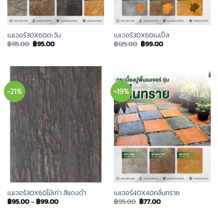
เนเจอร์30X60ตะวัน
เนเจอร์30X60เมเปิ้ล
Original
Current
Original
Current
฿
115.00
฿
95.00
฿
125.00
฿
99.00
price
price
price
price
was:
is:
was:
is:
฿115.00.
฿95.00.
฿125.00.
฿99.00.
-21%
-19%
เนเจอร์30X60ไม้เก่า สีแดงดำ
เนเจอร์40X40คลื่นทราย
Original
Current
฿
95.00
–
฿
99.00
฿
95.00
฿
77.00
price
price
was:
is: