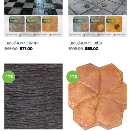
เนเจอร์40X40ศิลาผา
เนเจอร์40X40เมเปิ้ล
Original
Current
Original
Current
฿
95.00
฿
77.00
฿
105.00
฿
85.00
price
price
price
price
was:
is:
was:
is:
฿95.00.
฿77.00.
฿105.00.
฿85.00.
-19%
-10%