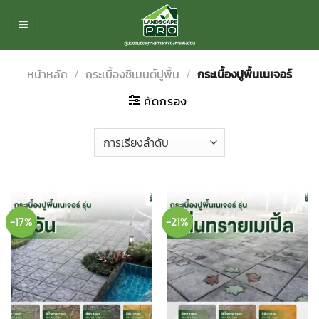
ข้าม
ไป
ยัง
เนื้อหา
หน้าหลัก
/
กระเบื้องซีเมนต์ปูพื้น
/
กระเบื้องปูพื้นเนเจอร์
คัดกรอง
-17%
-21%