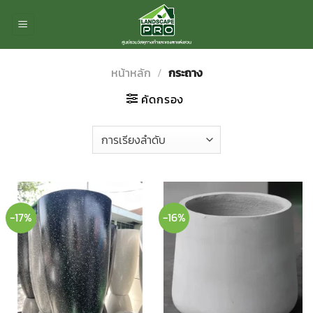
ข้าม
ไป
ยัง
เนื้อหา
หน้าหลัก
/
กระถาง
คัดกรอง
-17%
-16%