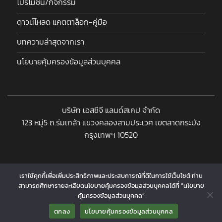
โปรโมชั่น/กิจกรรม
ดาวน์โหลด แคตตาล็อก-คู่มือ
บทความล่าสุดจากเรา
นโยบายคุ้มครองข้อมูลส่วนบุคคล
บริษัท เอสซีจี แลนด์สเคป จำกัด
123 หมู่5 ถ.ร่มเกล้า แขวงคลองสามประเวศ เขตลาดกระบัง
กรุงเทพฯ 10520
เราใช้คุกกี้เพื่อเพิ่มประสิทธิภาพและประสบการณ์ที่ดีในการใช้เว็บไซต์ ท่าน
สามารถศึกษารายละเอียดนโยบายคุ้มครองข้อมูลส่วนบุคคลได้ที่ “นโยบาย
Copyright 2026 © www.landscapeproshop.com Designed and
คุ้มครองข้อมูลส่วนบุคคล”
Contact us
Developed by
CJ Soft Co., Ltd.
ตกลง
นโยบายคุ้มครองข้อมูลส่วนบุคคล
↓