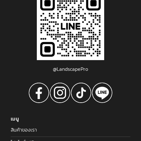
@LandscapePro
เมนู
สินค้าของเรา