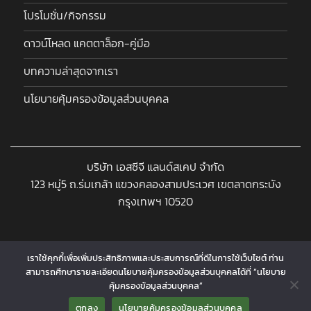
โปรโมชั่น/กิจกรรม
ดาวน์โหลด แคตตาล็อก-คู่มือ
บทความล่าสุดจากเรา
นโยบายคุ้มครองข้อมูลส่วนบุคคล
บริษัท เอสซีจี แลนด์สเคป จำกัด
123 หมู่5 ถ.ร่มเกล้า แขวงคลองสามประเวศ เขตลาดกระบัง
กรุงเทพฯ 10520
เราใช้คุกกี้เพื่อเพิ่มประสิทธิภาพและประสบการณ์ที่ดีในการใช้เว็บไซต์ ท่าน
สามารถศึกษารายละเอียดนโยบายคุ้มครองข้อมูลส่วนบุคคลได้ที่ “นโยบาย
Copyright 2026 © www.landscapeproshop.com Designed and
คุ้มครองข้อมูลส่วนบุคคล”
Contact us
Developed by
CJ Soft Co., Ltd.
ตกลง
นโยบายคุ้มครองข้อมูลส่วนบุคคล