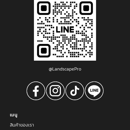
@LandscapePro
เมนู
สินค้าของเรา