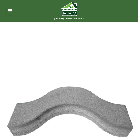
ข้าม
ไป
ยัง
เนื้อหา