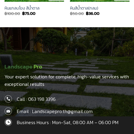
หินแกลบโขง สีน้ำตาล
หินสีน้ำตาล(กลม)
Original
Current
Original
Current
฿
100.00
฿
75.00
฿
50.00
฿
36.00
price
price
price
price
was:
is:
was:
is:
฿100.00.
฿75.00.
฿50.00.
฿36.00.
Landscape
Pro
Your expert solution for complete, high-value services with
exceptional results
Call :
063 198 3396
Email : Landscapepro.th@gmail.com
Business Hours : Mon-Sat, 08:00 AM – 06:00 PM