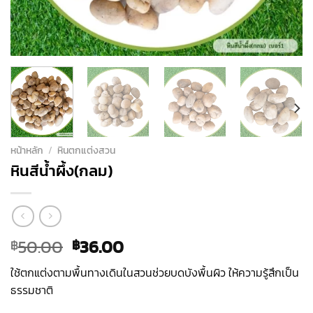
หน้าหลัก
/
หินตกแต่งสวน
หินสีน้ำผึ้ง(กลม)
Original
Current
50.00
36.00
฿
฿
price
price
ใช้ตกแต่งตามพื้นทางเดินในสวนช่วยบดบังพื้นผิว ให้ความรู้สึกเป็น
was:
is:
ธรรมชาติ
฿50.00.
฿36.00.