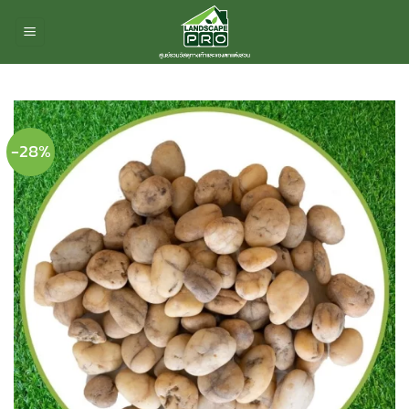
ข้าม
ไป
ยัง
เนื้อหา
-28%