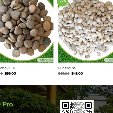
-22%
้ำตาล(แบน)
หินกรวดขาว
Original
Current
Original
Current
00
฿
36.00
฿
55.00
฿
43.00
price
price
price
price
was:
is:
was:
is:
฿50.00.
฿36.00.
฿55.00.
฿43.00.
e
Pro