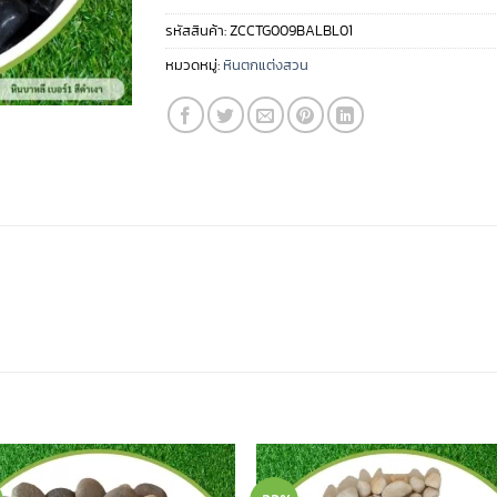
รหัสสินค้า:
ZCCTG009BALBL01
หมวดหมู่:
หินตกแต่งสวน