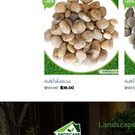
-28%
-28%
หินสีน้ำผึ้ง(แบน)
หินสีน
rent
Original
Current
฿
50.00
฿
36.00
฿
50.
e
price
price
was:
is:
.00.
฿50.00.
฿36.00.
Landscap