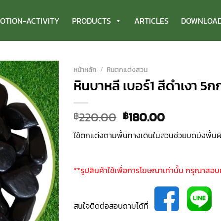
OTION-ACTIVITY
PRODUCTS
ARTICLES
DOWNLOA
หน้าหลัก
/
หินตกแต่งสวน
หินบาหลี เบอร์1 สีดำเงา 5กก
Original
Current
220.00
180.00
฿
฿
price
price
ใช้ตกแต่งตามพื้นทางเดินในสวนช่วยบดบังพื้นผิว
was:
is:
฿220.00.
฿180.00.
**รูปสินค้าใช้เพื่อการโฆษณาเท่านั้น กรุณาสอ
สนใจติดต่อสอบถามได้ที่