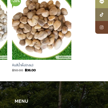
-28%
หินสีน้ำผึ้ง(กลม)
Original
Current
฿
50.00
฿
36.00
price
price
was:
is:
฿50.00.
฿36.00.
MENU