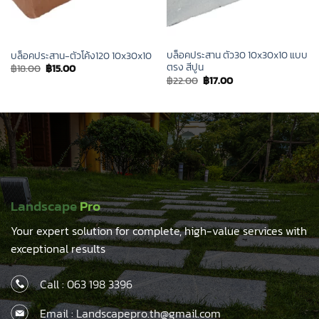
บล็อคประสาน ตัว30 10x30x10 แบบ
บล็อคประสาน-ตัวโค้ง120 10x30x10
ตรง สีปูน
Original
Current
฿
18.00
฿
15.00
price
price
Original
Current
฿
22.00
฿
17.00
was:
is:
price
price
฿18.00.
฿15.00.
was:
is:
฿22.00.
฿17.00.
Landscape
Pro
Your expert solution for complete, high-value services with
exceptional results
Call :
063 198 3396
Email : Landscapepro.th@gmail.com