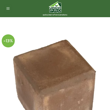
ข้าม
ไป
ยัง
เนื้อหา
-13%