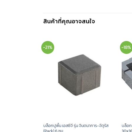
สินค้าที่คุณอาจสนใจ
-21%
-18%
่น ไลน์ เทิร์ฟ 24x30x8
บล็อกปูพื้น เอสซีจี รุ่น จินตนาการ-จัตุรัส
บล็อกป
(Pack) 6 ซม.
30x30