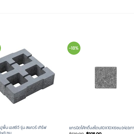
-18%
ูพื้น เอสซีจี รุ่น สแควร์ เทิร์ฟ
แกรนิตโค้ทติ้งสโตน10X10X6ซม.(ห่อ)เทา
x8 ซม.
Original
Current
฿
128.00
฿
105.00