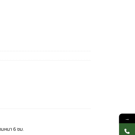
→
วามหนา 6 ซม.