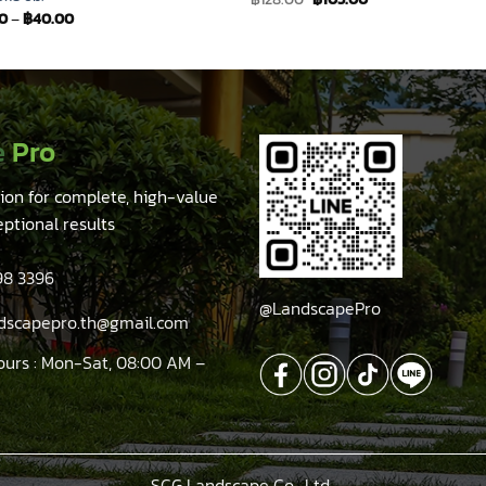
price
price
50
–
฿
40.00
was:
is:
฿128.00.
฿105.00.
e
Pro
tion for complete, high-value
eptional results
98 3396
@LandscapePro
ndscapepro.th@gmail.com
ours : Mon-Sat, 08:00 AM –
SCG Landscape Co., Ltd.,