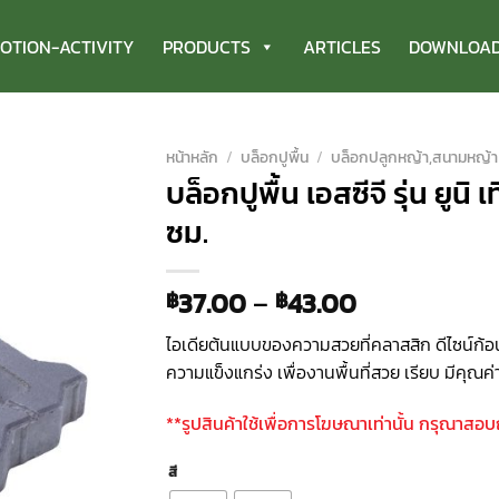
OTION-ACTIVITY
PRODUCTS
ARTICLES
DOWNLOA
หน้าหลัก
/
บล็อกปูพื้น
/
บล็อกปลูกหญ้า,สนามหญ้า
บล็อกปูพื้น เอสซีจี รุ่น ยูนิ
ซม.
37.00
–
43.00
฿
฿
ไอเดียต้นแบบของความสวยที่คลาสสิก ดีไซน์ก้อ
ความแข็งแกร่ง เพื่องานพื้นที่สวย เรียบ มีคุณค่
**รูปสินค้าใช้เพื่อการโฆษณาเท่านั้น กรุณาสอ
สี