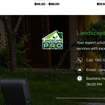
฿
46.00
–
฿
88.00
฿
33.
Landscap
Your expert solu
services with exc
Call :
063 1
Email : La
Business H
06:00 PM