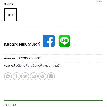
ล้างค่า
: เทา
สี
เทา
สนใจติดต่อสอบถามได้ที่
รหัสสินค้า:
ZCC010010080011
หมวดหมู่:
บล็อกปูพื้น
,
บล็อกปูพื้น กลุ่มคลาสสิค
คำอธิบาย