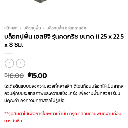
หน้าหลัก
/
บล็อกปูพื้น
/
บล็อกปูพื้น กลุ่มคลาสสิค
บล็อกปูพื้น เอสซีจี รุ่นคดกริช ขนาด 11.25 x 22.5
x 8 ซม.
Original
Current
18.00
15.00
฿
฿
price
price
ไอเดียต้นแบบของความสวยที่คลาสสิก ดีไซน์ก้อนบล็อกให้เป็นสากล
was:
is:
ควบคู่กับประสิทธิภาพและความแข็งแกร่ง เพื่องานพื้นที่สวย เรียบ
฿18.00.
฿15.00.
มีคุณค่า คงความคลาสสิกไม่รู้เบื่อ
**รูปสินค้าใช้เพื่อการโฆษณาเท่านั้น กรุณาสอบถามพนักงานก่อน
การสั่งซื้อ