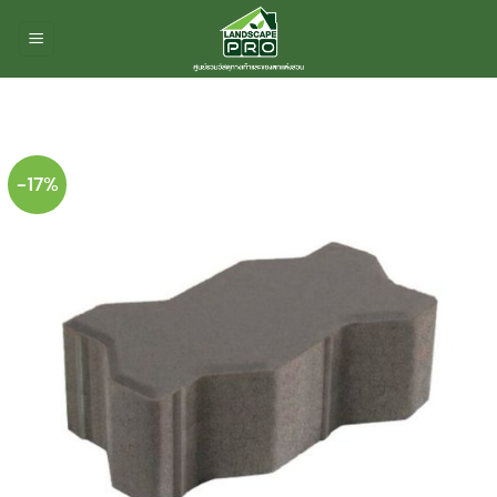
ข้าม
ไป
ยัง
เนื้อหา
-17%