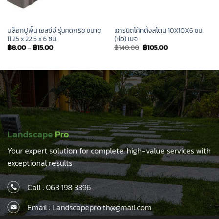
บล็อกปูพื้น เอสซีจี รุ่นคดกริช ขนาด
แกรนิตโค้ทติ้งสโตน 10X10X6 ซม.
11.25 x 22.5 x 6 ซม.
(ห่อ) เบจ
Original
Current
฿
8.00
–
฿
15.00
฿
140.00
฿
105.00
price
price
was:
is:
฿140.00.
฿105.00.
Landscape
Pro
Your expert solution for complete, high-value services with
exceptional results
Call :
063 198 3396
Email : Landscapepro.th@gmail.com