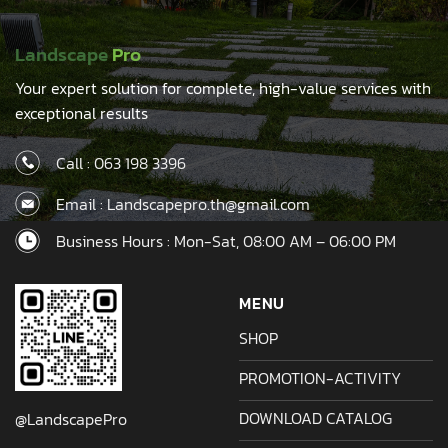
Landscape
Pro
Your expert solution for complete, high-value services with
exceptional results
Call :
063 198 3396
Email : Landscapepro.th@gmail.com
Business Hours : Mon-Sat, 08:00 AM – 06:00 PM
MENU
SHOP
PROMOTION-ACTIVITY
DOWNLOAD CATALOG
@LandscapePro