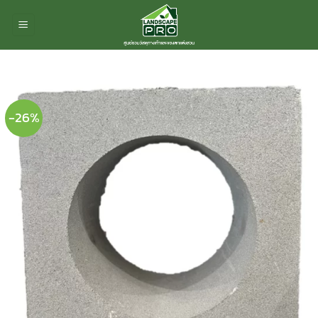
ข้าม
ไป
ยัง
เนื้อหา
-26%