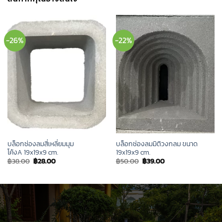
-26%
-22%
บล็อกช่องลมสี่เหลี่ยมมุม
บล็อกช่องลมมิติวงกลม ขนาด
โค้งA 19x19x9 cm.
19x19x9 cm.
Original
Current
Original
Current
฿
38.00
฿
28.00
฿
50.00
฿
39.00
price
price
price
price
was:
is:
was:
is:
฿38.00.
฿28.00.
฿50.00.
฿39.00.