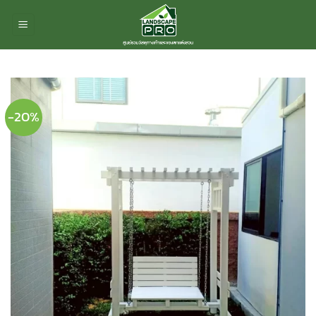
ข้าม
ไป
ยัง
เนื้อหา
-20%