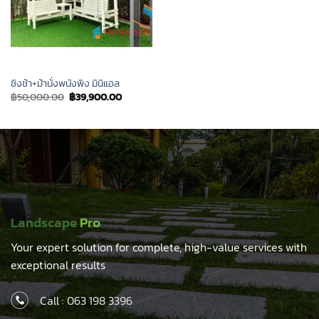
ชิงช้า+ม้านั่งพนังพิง มินิแอล
Original
Current
฿
50,000.00
฿
39,900.00
price
price
was:
is:
฿50,000.00.
฿39,900.00.
Landscape
Pro
Your expert solution for complete, high-value services with
exceptional results
Call :
063 198 3396