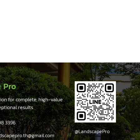
e
Pro
tion for complete, high-value
eptional results
98 3396
@LandscapePro
ndscapepro.th@gmail.com