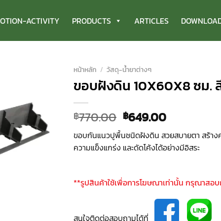
OTION-ACTIVITY
PRODUCTS
ARTICLES
DOWNLOA
หน้าหลัก
/
วัสดุ-น้ำยาต่างๆ
ขอบฝังดิน 10X60X8 ซม. สี
Original
Current
770.00
649.00
฿
฿
price
price
ขอบกันแนวปูพื้นชนิดฝังดิน สวยสบายตา สร้างคว
was:
is:
ความแข็งแกร่ง และดัดโค้งได้อย่างมีอิสระ
฿770.00.
฿649.00.
**รูปสินค้าใช้เพื่อการโฆษณาเท่านั้น กรุณาสอ
สนใจติดต่อสอบถามได้ที่