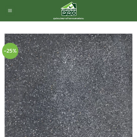
ข้าม
ไป
ยัง
เนื้อหา
-25%