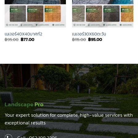
เนเจอร์40X40บาศก์2
เนเจอร์30X60ตะวัน
Original
Current
Original
Current
฿
95.00
฿
77.00
฿
115.00
฿
95.00
price
price
price
price
was:
is:
was:
is:
฿95.00.
฿77.00.
฿115.00.
฿95.00.
Landscape
Pro
Your expert solution for complete, high-value services with
exceptional results
Call :
063 198 3396