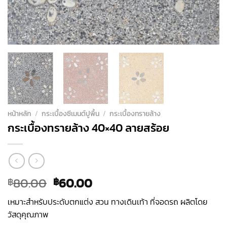
หน้าหลัก
/
กระเบื้องซีเมนต์ปูพื้น
/
กระเบื้องทรายล้าง
กระเบื้องทรายล้าง 40×40 ลายสร้อย
Original
Current
80.00
60.00
฿
฿
price
price
เหมาะสำหรับประดับตกแต่ง สวน ทางเดินเท้า ที่จอดรถ ผลิตโดย
was:
is:
วัสดุคุณภาพ
฿80.00.
฿60.00.