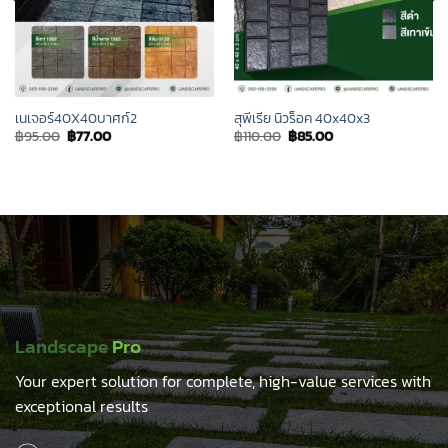
เนเจอร์40X40บาศก์2
สุพีเรีย นิวร็อค 40x40x3
Original
Current
Original
Current
฿
95.00
฿
77.00
฿
110.00
฿
85.00
price
price
price
price
was:
is:
was:
is:
฿95.00.
฿77.00.
฿110.00.
฿85.00.
Landscape
Pro
Your expert solution for complete, high-value services with
exceptional results