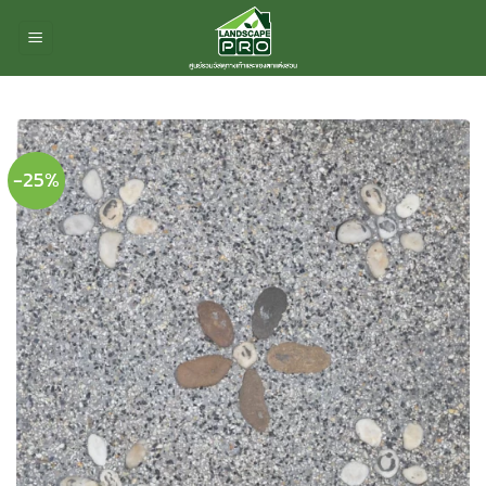
ข้าม
ไป
ยัง
เนื้อหา
-25%