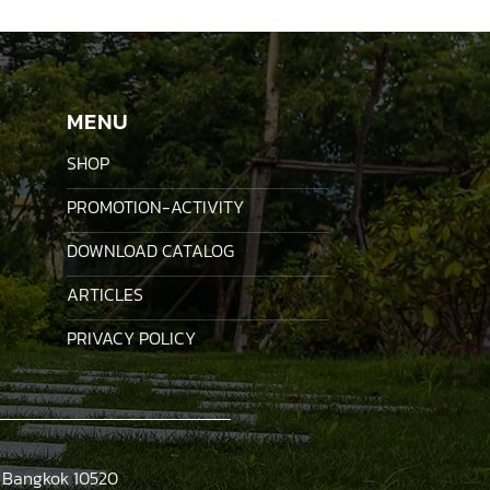
฿115.00.
฿95.00.
MENU
SHOP
PROMOTION-ACTIVITY
DOWNLOAD CATALOG
ARTICLES
PRIVACY POLICY
, Bangkok 10520