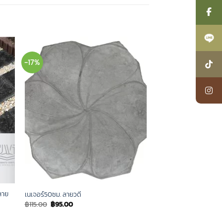
-17%
 ลาย
เนเจอร์50ซม. ลายวดี
Original
Current
฿
115.00
฿
95.00
price
price
was:
is: