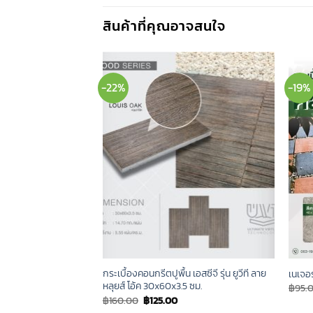
สินค้าที่คุณอาจสนใจ
-22%
-19%
เอสซีจี รุ่น ยูวีที ลายโว
กระเบื้องคอนกรีตปูพื้น เอสซีจี รุ่น ยูวีที ลาย
เนเจอ
.5 ซม.
หลุยส์ โอ้ค 30x60x3.5 ซม.
฿
95.
urrent
Original
Current
฿
160.00
฿
125.00
ice
price
price