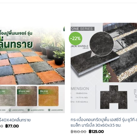
-22%
กระเบื้องคอนกรีตปูพื้น เอสซีจี รุ่น ยูวีที
ร์40X40คลื่นทราย
แบล็ก มาร์เบิ้ล 30x60x3.5 ซม.
Original
Current
00
฿
77.00
price
price
Original
Current
฿
160.00
฿
125.00
was:
is:
price
price