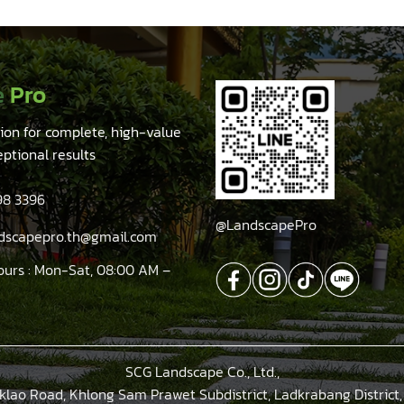
฿95.00.
฿77.00.
was:
is:
฿160.00.
฿125.00.
e
Pro
tion for complete, high-value
eptional results
98 3396
@LandscapePro
ndscapepro.th@gmail.com
ours : Mon-Sat, 08:00 AM –
SCG Landscape Co., Ltd.,
klao Road, Khlong Sam Prawet Subdistrict, Ladkrabang District