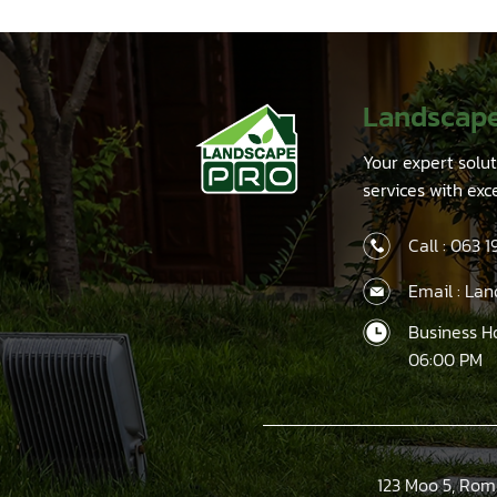
was:
is:
25.00.
฿160.00.
฿125.00.
Landscap
Your expert solu
services with exc
Call :
063 1
Email : La
Business H
06:00 PM
123 Moo 5, Rom