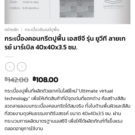
หน้าหลัก
/
กระเบื้องซีเมนต์ปูพื้น
กระเบื้องคอนกรีตปูพื้น เอสซีจี รุ่น ยูวีที ลายเก
รย์ มาร์เบิล 40x40x3.5 ซม.
Original
Current
142.00
108.00
฿
฿
price
price
กระเบื้องปูพื้นที่ผลิตด้วยเทคโนโลยีใหม่”Ultimate virtual
was:
is:
technology” เพื่อให้เกิดสินค้าที่มีจุดเด่นที่แตกต่าง คือสร้างสีสัน
฿142.00.
฿108.00.
ลวดลายลงบนกระเบื้องคอนกรีตได้สมจริง ทั้งในด้านพื้นผิวและสีสัน
ที่สวยงามดุจหินธรรมชาติรังสรรค์ ขนาด 40x40x3.5 ซม. ผ่าน
กระบวนการผลิตมาตรฐานเอสซีจี เพื่อให้ได้ผลิตภัณฑ์ที่แข็งแรง
ตลอดอายุการใช้งาน