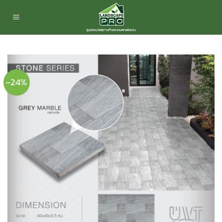
ข้าม
ไป
ยัง
เนื้อหา
-24%