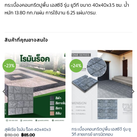
กระเบื้องคอนกรีตปูพื้น เอสซีจี รุ่น ยูวีที ขนาด 40x40x3.5 ซม. น้ำ
หนัก 13.80 กก./แผ่น การใช้งาน 6.25 แผ่น/ตรม.
สินค้าที่คุณอาจสนใจ
-23%
-24%
กระเบื้องคอนกรีตปูพื้น เอสซีจี รุ่น ยู
สุพีเรีย โรมัน ร็อค 40x40x3
วีที ลายเกรย์ แกรนิตคอบ
Original
Current
฿
110.00
฿
85.00