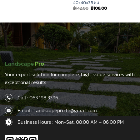
price
price
40x40x3.5 ซม.
was:
is:
Original
Current
฿
142.00
฿
108.00
฿110.00.
฿85.00.
price
price
was:
is:
฿142.00.
฿108.00.
Landscape
Pro
Your expert solution for complete, high-value services with
exceptional results
Call :
063 198 3396
Email : Landscapepro.th@gmail.com
Business Hours : Mon-Sat, 08:00 AM – 06:00 PM