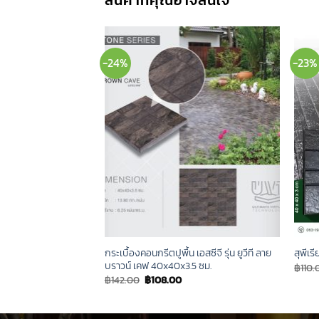
สินค้าที่คุณอาจสนใจ
-24%
-23%
กระเบื้องคอนกรีตปูพื้น เอสซีจี รุ่น ยูวีที ลาย
สุพีเร
บราวน์ เคฟ 40x40x3.5 ซม.
rent
฿
110.
ce
Original
Current
฿
142.00
฿
108.00
price
price
.00.
was:
is:
฿142.00.
฿108.00.