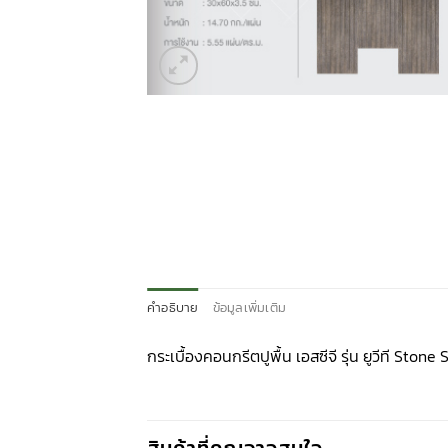
คำอธิบาย
ข้อมูลเพิ่มเติม
กระเบื้องคอนกรีตปูพื้น เอสซีจี รุ่น ยูวีที St