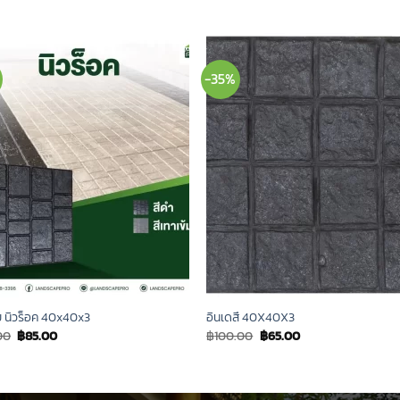
-35%
ีย นิวร็อค 40x40x3
อินเดสึ 40X40X3
Original
Current
Original
Current
00
฿
85.00
฿
100.00
฿
65.00
price
price
price
price
was:
is:
was:
is:
฿110.00.
฿85.00.
฿100.00.
฿65.00.