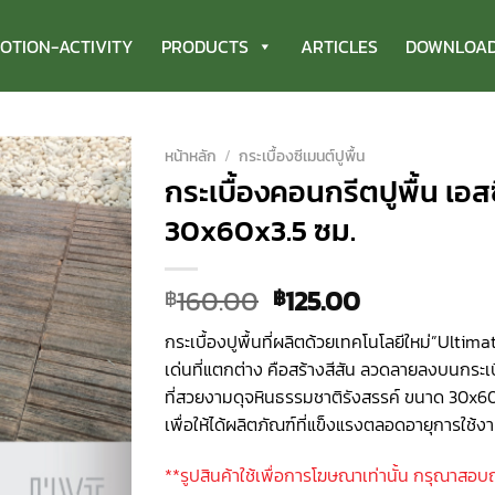
OTION-ACTIVITY
PRODUCTS
ARTICLES
DOWNLOA
หน้าหลัก
/
กระเบื้องซีเมนต์ปูพื้น
กระเบื้องคอนกรีตปูพื้น เอสซีจ
30x60x3.5 ซม.
Original
Current
160.00
125.00
฿
฿
price
price
กระเบื้องปูพื้นที่ผลิตด้วยเทคโนโลยีใหม่”Ultimat
was:
is:
เด่นที่แตกต่าง คือสร้างสีสัน ลวดลายลงบนกระเบื
฿160.00.
฿125.00.
ที่สวยงามดุจหินธรรมชาติรังสรรค์ ขนาด 30x6
เพื่อให้ได้ผลิตภัณฑ์ที่แข็งแรงตลอดอายุการใช้ง
**รูปสินค้าใช้เพื่อการโฆษณาเท่านั้น กรุณาสอบ