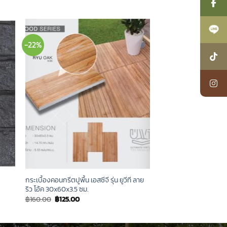
-22%
กระเบื้องคอนกรีตปูพื้น เอสซีจี รุ่น ยูวีที ลาย
ริว โอ้ค 30x60x3.5 ซม.
Original
Current
฿
160.00
฿
125.00
price
price
was:
is:
฿160.00.
฿125.00.