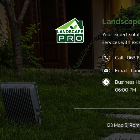
Landscap
Your expert solu
services with exc
Call :
063 1
Email : La
Business H
06:00 PM
123 Moo 5, Rom