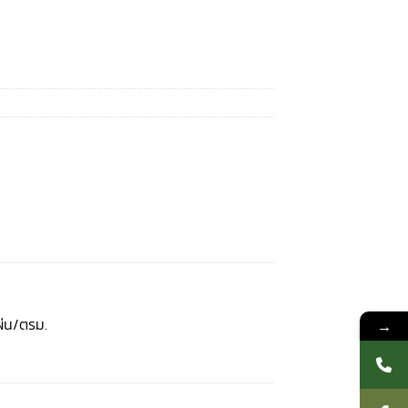
ผ่น/ตรม.
→