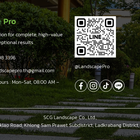
e
Pro
tion for complete, high-value
eptional results
98 3396
@LandscapePro
ndscapepro.th@gmail.com
ours : Mon-Sat, 08:00 AM –
SCG Landscape Co., Ltd.,
klao Road, Khlong Sam Prawet Subdistrict, Ladkrabang District