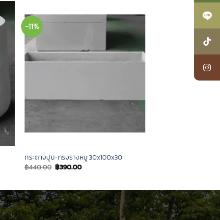
-11%
กระถางปูน-ทรงรางหมู 30x100x30
Original
Current
฿
440.00
฿
390.00
price
price
was:
is:
฿440.00.
฿390.00.