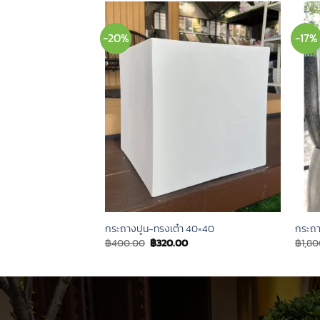
-20%
-17%
ี้ย 30×30 ซม.
กระถางปูน-ทรงเต๋า 40×40
กระถา
Current
Original
Current
฿
400.00
฿
320.00
฿
1,8
price
price
price
s:
was:
is:
฿220.00.
฿400.00.
฿320.00.