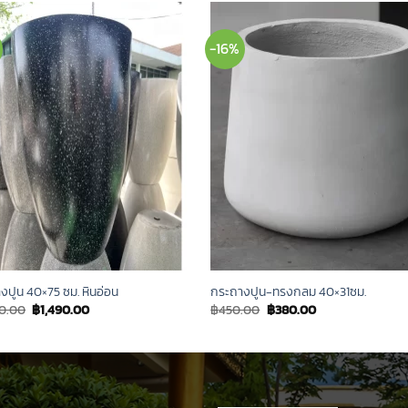
-16%
งปูน 40×75 ซม. หินอ่อน
กระถางปูน-ทรงกลม 40×31ซม.
Original
Current
Original
Current
00.00
฿
1,490.00
฿
450.00
฿
380.00
price
price
price
price
was:
is:
was:
is:
฿1,800.00.
฿1,490.00.
฿450.00.
฿380.00.