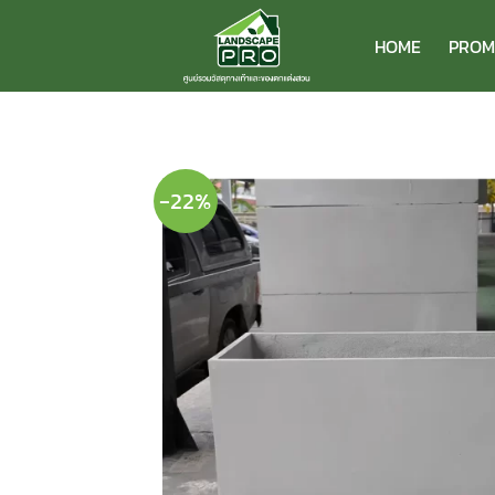
ข้าม
ไป
HOME
PROM
ยัง
เนื้อหา
-22%