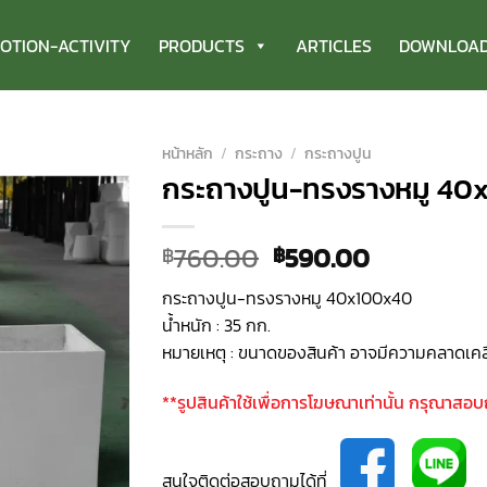
OTION-ACTIVITY
PRODUCTS
ARTICLES
DOWNLOA
หน้าหลัก
/
กระถาง
/
กระถางปูน
กระถางปูน-ทรงรางหมู 40
Original
Current
760.00
590.00
฿
฿
price
price
กระถางปูน-ทรงรางหมู 40x100x40
was:
is:
น้ำหนัก : 35 กก.
฿760.00.
฿590.00.
หมายเหตุ : ขนาดของสินค้า อาจมีความคลาดเคล
**รูปสินค้าใช้เพื่อการโฆษณาเท่านั้น กรุณาสอ
สนใจติดต่อสอบถามได้ที่