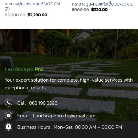
กระถางปูน-ทรงกลม 53X70 CM.
กระถางปูน-ทรงแก้วเตี้ย 30×30 ซม.
(สี)
Original
Current
฿
300.00
฿
220.00
price
price
Original
Current
฿
3,000.00
฿
2,290.00
was:
is:
price
price
฿300.00.
฿220.00.
was:
is:
฿3,000.00.
฿2,290.00.
Landscape
Pro
Your expert solution for complete, high-value services with
exceptional results
Call :
063 198 3396
Email : Landscapepro.th@gmail.com
Business Hours : Mon-Sat, 08:00 AM – 06:00 PM