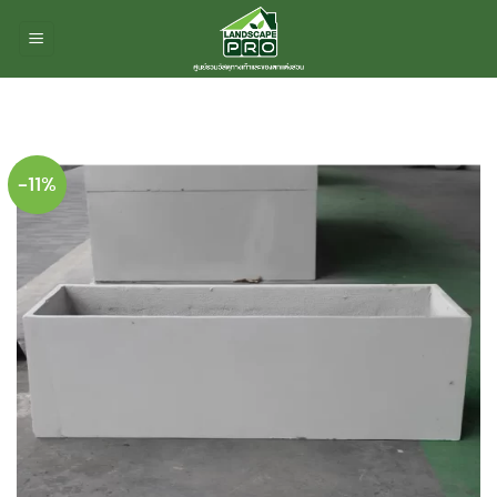
ข้าม
ไป
ยัง
เนื้อหา
-11%