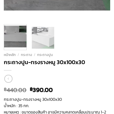
หน้าหลัก
/
กระถาง
/
กระถางปูน
กระถางปูน-ทรงรางหมู 30x100x30
Original
Current
440.00
390.00
฿
฿
price
price
กระถางปูน-ทรงรางหมู 30x100x30
was:
is:
น้ำหนัก : 35 กก.
฿440.00.
฿390.00.
หมายเหตุ : ขนาดของสินค้า อาจมีความคลาดเคลื่อนประมาณ 1-2