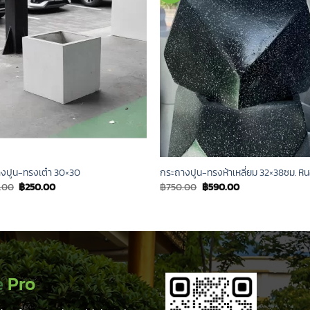
งปูน-ทรงเต๋า 30×30
กระถางปูน-ทรงห้าเหลี่ยม 32×38ซม. หิน
Original
Current
Original
Current
.00
฿
250.00
฿
750.00
฿
590.00
price
price
price
price
was:
is:
was:
is:
฿300.00.
฿250.00.
฿750.00.
฿590.00.
e
Pro