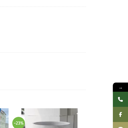
→
-23%