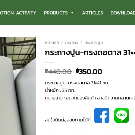
OTION-ACTIVITY
PRODUCTS
ARTICLES
DOWNLOA
หน้าหลัก
/
กระถาง
/
กระถางปูน
กระถางปูน-ทรงตอตาล 31×4
Original
Current
440.00
350.00
฿
฿
price
price
กระถางปูน-ทรงตอตาล 31×41 ซม.
was:
is:
น้ำหนัก : 35 กก.
฿440.00.
฿350.00.
หมายเหตุ : ขนาดของสินค้า อาจมีความคลาดเคล
สนใจติดต่อสอบถามได้ที่