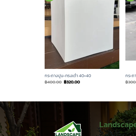
ล 44×60 ซม.
กระถางปูน-ทรงเต๋า 40×40
กระถา
Current
Original
Current
00
฿
400.00
฿
320.00
฿
300
price
price
price
is:
was:
is:
0.
฿1,090.00.
฿400.00.
฿320.00.
Landscap