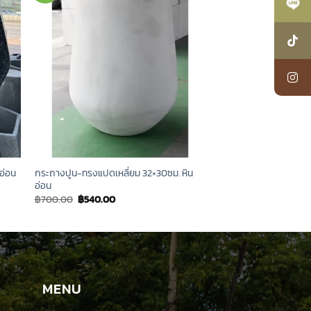
กระถางปูน-ทรงแปดเหลี่ยม 32×30ซม. หิน
อ่อน
อ่อน
Original
Current
฿
700.00
฿
540.00
price
price
was:
is:
฿700.00.
฿540.00.
MENU