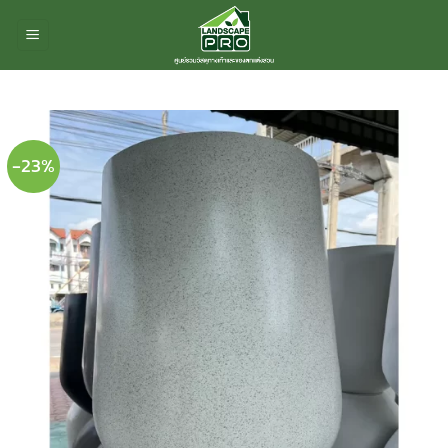
ข้าม
ไป
ยัง
เนื้อหา
-23%