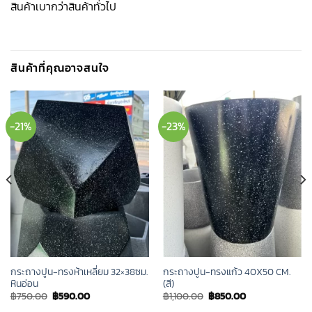
สินค้าเบากว่าสินค้าทั่วไป
สินค้าที่คุณอาจสนใจ
-21%
-23%
กระถางปูน-ทรงห้าเหลี่ยม 32×38ซม.
กระถางปูน-ทรงแก้ว 40X50 CM.
หินอ่อน
(สี)
Original
Current
Original
Current
฿
750.00
฿
590.00
฿
1,100.00
฿
850.00
price
price
price
price