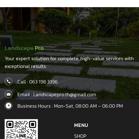
was:
is:
was:
is:
฿750.00.
฿590.00.
฿1,100.00.
฿850.00.
Landscape
Pro
Your expert solution for complete, high-value services with
exceptional results
Call :
063 198 3396
Email : Landscapepro.th@gmail.com
Business Hours : Mon-Sat, 08:00 AM – 06:00 PM
MENU
SHOP