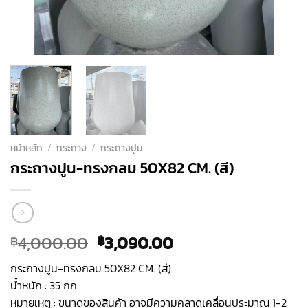
หน้าหลัก
/
กระถาง
/
กระถางปูน
กระถางปูน-ทรงกลม 50X82 CM. (สี)
Original
Current
4,000.00
3,090.00
฿
฿
price
price
กระถางปูน-ทรงกลม 50X82 CM. (สี)
was:
is:
น้ำหนัก : 35 กก.
฿4,000.00.
฿3,090.00.
หมายเหตุ : ขนาดของสินค้า อาจมีความคลาดเคลื่อนประมาณ 1-2