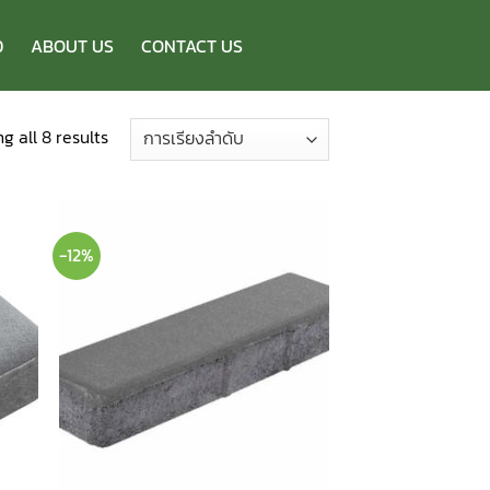
D
ABOUT US
CONTACT US
g all 8 results
-12%