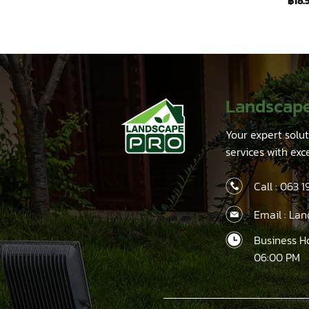
฿
18.
Landscap
Your expert solu
services with exc
Call :
063 1
Email : La
Business H
06:00 PM