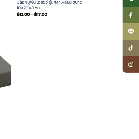
บล็อกปูพื้น เอสซีจี รุ่นศิลาเหลี่ยม ขนาด
10X20X8 ซม.
฿
13.00
–
฿
17.00