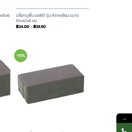
18x18x6
บล็อกปูพื้น เอสซีจี รุ่น ศิลาเหลี่ยม ขนาด
10x40x6 ซม.
฿
24.00
–
฿
33.50
-19%
→