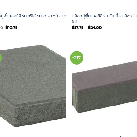
ูพื้น เอสซีจี รุ่น ทรีโอ้ ขนาด 20 x 16.8 x
บล็อกปูพื้น เอสซีจี รุ่น บับเบิ้ล บล็อก 
ซม.
Original
Current
00
฿
10.75
฿
17.75
–
฿
24.00
price
price
was:
is:
฿13.00.
฿10.75.
%
-21%