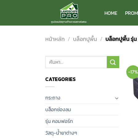
ข้าม
ไป
HOME
PROM
ยัง
เนื้อหา
หน้าหลัก
/
บล็อกปูพื้น
/
บล็อกปูพื้น รุ่น
ค้นหา:
-17
CATEGORIES
กระถาง
บล็อกช่องลม
รุ่น คอมฟอร์ท
วัสดุ-น้ำยาต่างๆ