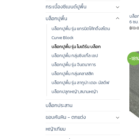
กระเบื้องซีเมนต์ปูพื้น
บล็อกป
บล็อกปูพื้น
6 ซม.
฿
13.
บล็อกปูพื้น รุ่น แกรนิตโค้ทติ้งสโตน
Curve Block
บล็อกปูพื้น รุ่น โมเดิร์น บล็อก
บล็อกปูพื้น กลุ่มซิงเกิ้ล เชป
-18
บล็อกปูพื้น รุ่น จินตนาการ
บล็อกปูพื้น กลุ่มคลาสสิค
บล็อกปูพื้น รุ่น ลากูน่า เดอะ มัลดีฟ
บล็อกปลูกหญ้า,สนามหญ้า
บล็อกประสาน
ขอบคันหิน - ตกแต่ง
หญ้าเทียม