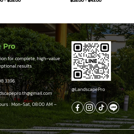
50
–
฿
28.00
฿
28.00
–
฿
43.00
e
Pro
tion for complete, high-value
eptional results
98 3396
@LandscapePro
ndscapepro.th@gmail.com
ours : Mon-Sat, 08:00 AM –