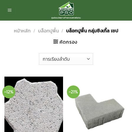
ข้าม
ไป
ยัง
เนื้อหา
หน้าหลัก
/
บล็อกปูพื้น
/
บล็อกปูพื้น กลุ่มซิงเกิ้ล เชป
คัดกรอง
-12%
-21%