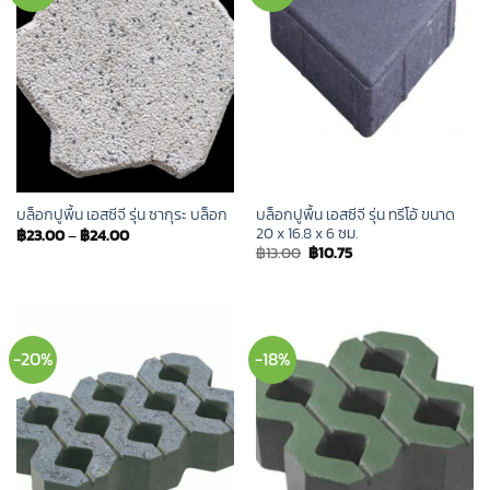
บล็อกปูพื้น เอสซีจี รุ่น ทรีโอ้ ขนาด
บล็อกปูพื้น เอสซีจี รุ่น ซากุระ บล็อก
20 x 16.8 x 6 ซม.
฿
23.00
–
฿
24.00
Original
Current
฿
13.00
฿
10.75
price
price
was:
is:
฿13.00.
฿10.75.
-20%
-18%