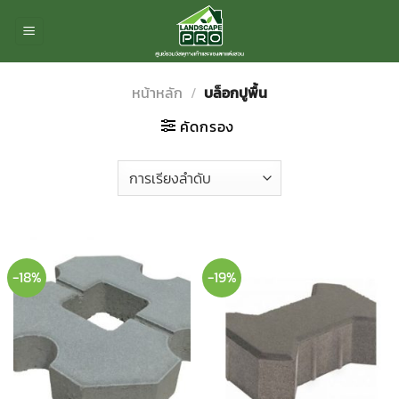
ข้าม
ไป
ยัง
เนื้อหา
หน้าหลัก
/
บล็อกปูพื้น
คัดกรอง
-18%
-19%