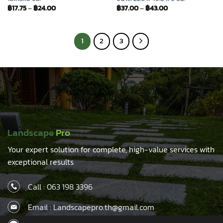
฿
17.75
–
฿
24.00
฿
37.00
–
฿
43.00
1
2
3
Landscape
Pro
Your expert solution for complete, high-value services with
exceptional results
Call :
063 198 3396
Email : Landscapepro.th@gmail.com