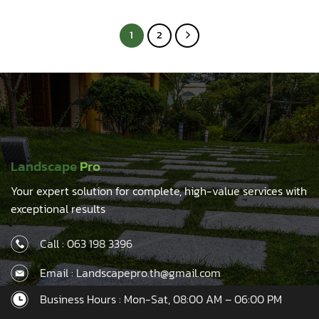
was:
is:
was:
is:
฿18.00.
฿15.00.
฿18.00.
฿15.00.
1
2
Landscape
Pro
Your expert solution for complete, high-value services with
exceptional results
Call :
063 198 3396
Email : Landscapepro.th@gmail.com
Business Hours : Mon-Sat, 08:00 AM – 06:00 PM