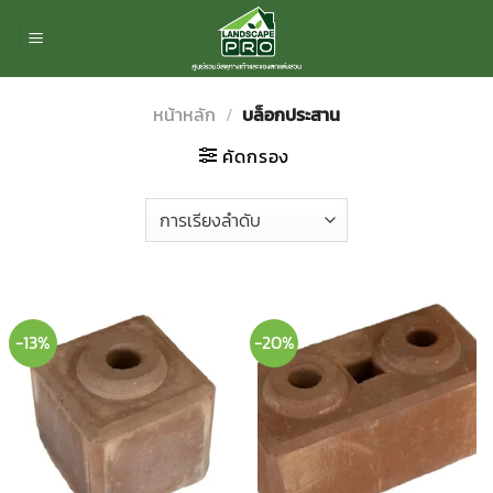
ข้าม
ไป
ยัง
เนื้อหา
หน้าหลัก
/
บล็อกประสาน
คัดกรอง
-13%
-20%