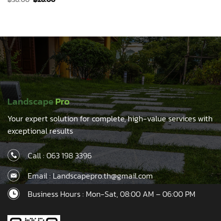
price
price
was:
is:
฿38.00.
฿28.00.
Landscape
Pro
Your expert solution for complete, high-value services with
exceptional results
Call :
063 198 3396
Email : Landscapepro.th@gmail.com
Business Hours : Mon-Sat, 08:00 AM – 06:00 PM