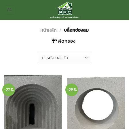
ข้าม
ไป
ยัง
เนื้อหา
หน้าหลัก
/
บล็อกช่องลม
คัดกรอง
-22%
-26%